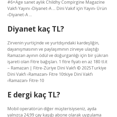
#6+Age sanet aylık Childhy Compirgine Magazine
Vakfı Yayını ›Diyanet-A … Dini Vakıf için Yayın› Ürün
›Diyanet-A …
Diyanet kaç TL?
Zirvenin yurtiçinde ve yurtdışındaki kardeşliğin,
dayanışmasının ve paylaşımının zirveye ulaştığı
Ramazan ayının ödül ve doğurganlığı için bir şükran
işareti olan Fitre bağışları. 1 fitre fiyatı en az 180 tl.it
– ​​Ramazan | Fitre-Züriye Dini Vakfı © 2025Turkiye
Dini Vakfı ›Ramazan› Fitre 10tkiye Dini Vakfı
›Ramazan› Fitre-10
E dergi kaç TL?
Mobil operatörün diğer müşterisiyseniz, ayda
yalnızca 24,99 çay kaşığı abone olarak uygulama