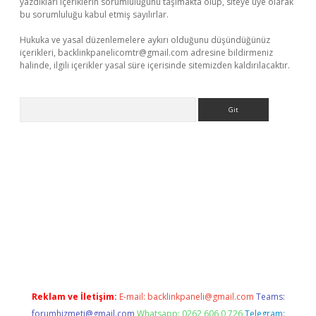
yazdıkları içeriklerin sorumluluğunu taşımakta olup, siteye üye olarak
bu sorumluluğu kabul etmiş sayılırlar.
Hukuka ve yasal düzenlemelere aykırı olduğunu düşündüğünüz
içerikleri,
backlinkpanelicomtr@gmail.com
adresine bildirmeniz
halinde, ilgili içerikler yasal süre içerisinde sitemizden kaldırılacaktır.
Arama
/www.betexper.xyz/
Reklam ve İletişim:
E-mail:
backlinkpaneli@gmail.com
Teams:
forumhizmeti@gmail.com
Whatsapp: 0262 606 0 726
Telegram: