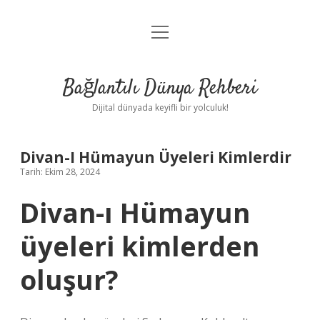
menüyü
Anasayfa
aç
Gizlilik Politikası
Bağlantılı Dünya Rehberi
Yasal Uyarı
Dijital dünyada keyifli bir yolculuk!
Hakkımızda
Divan-I Hümayun Üyeleri Kimlerdir
Tarih: Ekim 28, 2024
Divan-ı Hümayun
üyeleri kimlerden
oluşur?