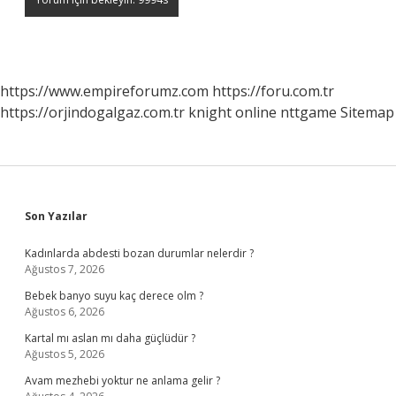
https://www.empireforumz.com
https://foru.com.tr
https://orjindogalgaz.com.tr
knight online
nttgame
Sitemap
Sidebar
Son Yazılar
Kadınlarda abdesti bozan durumlar nelerdir ?
Ağustos 7, 2026
Bebek banyo suyu kaç derece olm ?
Ağustos 6, 2026
Kartal mı aslan mı daha güçlüdür ?
Ağustos 5, 2026
Avam mezhebi yoktur ne anlama gelir ?