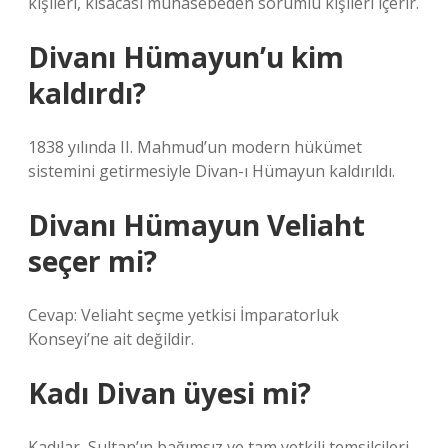
kişileri, kısacası muhasebeden sorumlu kişileri içerir.
Divanı Hümayun’u kim
kaldırdı?
1838 yılında II. Mahmud’un modern hükümet
sistemini getirmesiyle Divan-ı Hümayun kaldırıldı.
Divanı Hümayun Veliaht
seçer mi?
Cevap: Veliaht seçme yetkisi İmparatorluk
Konseyi’ne ait değildir.
Kadı Divan üyesi mi?
Kadılar, Sultan’ın bağımsız ve tam yetkili temsilcileri