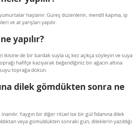
, yumurtalar haşlanır. Güreş düzenlenir, mendil kapma, ip
eri ve at yarışları yapılır.
ne yapılır?
zi ikisine de bir bardak suyla üç kez açıkça söyleyin ve suya
a toprağı hafifçe kazıyarak beğendiğiniz bir ağacın altına
 suyu toprağa dökün.
ltına dilek gömdükten sonra ne
anılır. Yaygın bir diğer ritüel ise bir gül fidanına dilek
ıldıktan veya gömüldükten sonraki gün, dileklerin yazıldığı