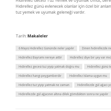
Hıdırellez Gecesi Tuz Yemek ve Uyumak Umut, bereke
Hıdırellez günü evlenecek olanlar için özel bir anlam
tuz yemek ve uyumak geleneği vardır.
Tarih:
Makaleler
6 Mayıs Hıdırellez Gününde neler yapılır
Dinen hıdırellezde ne
Hıdırellez Bayramı nereye aittir
Hıdırellez diye bir şey var mıd
Hıdırellez gecesi tuz yiyip yatmak doğru mu
Hıdırellez günü te
Hıdırellez hangi peygamberdir
Hıdırellez İslama uygun mu
Hıdırellez tuz yiyip yatmak ne zaman
Hıdırellezde gül ağacı y
Hıdırellezde gül ağacının altına dilek gömdükten sonra ne yapılır