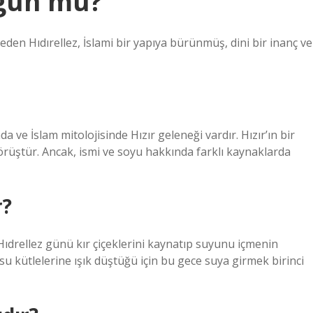
ygun mu?
 eden Hıdırellez, İslami bir yapıya bürünmüş, dini bir inanç ve
a ve İslam mitolojisinde Hızır geleneği vardır. Hızır’ın bir
görüştür. Ancak, ismi ve soyu hakkında farklı kaynaklarda
r?
ıdrellez günü kır çiçeklerini kaynatıp suyunu içmenin
m su kütlelerine ışık düştüğü için bu gece suya girmek birinci