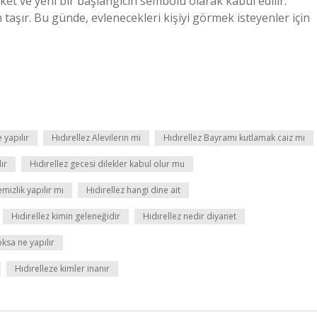
t ve yeni bir başlangıcın sembolü olarak kabul edilir.
 taşır. Bu günde, evlenecekleri kişiyi görmek isteyenler için
 yapılır
Hıdırellez Alevilerin mi
Hıdırellez Bayramı kutlamak caiz mi
ır
Hıdırellez gecesi dilekler kabul olur mu
mizlik yapılır mı
Hıdırellez hangi dine ait
Hıdırellez kimin geleneğidir
Hıdırellez nedir diyanet
oksa ne yapılır
Hıdırelleze kimler inanır