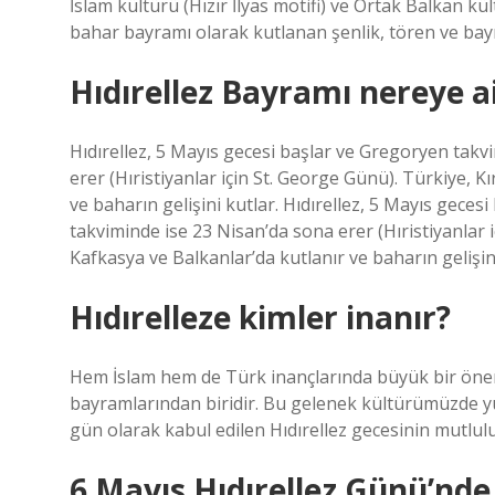
İslam kültürü (Hızır İlyas motifi) ve Ortak Balkan 
bahar bayramı olarak kutlanan şenlik, tören ve bay
Hıdırellez Bayramı nereye ai
Hıdırellez, 5 Mayıs gecesi başlar ve Gregoryen takv
erer (Hıristiyanlar için St. George Günü). Türkiye, K
ve baharın gelişini kutlar. Hıdırellez, 5 Mayıs geces
takviminde ise 23 Nisan’da sona erer (Hıristiyanlar i
Kafkasya ve Balkanlar’da kutlanır ve baharın gelişini
Hıdırelleze kimler inanır?
Hem İslam hem de Türk inançlarında büyük bir önem
bayramlarından biridir. Bu gelenek kültürümüzde yü
gün olarak kabul edilen Hıdırellez gecesinin mutlulu
6 Mayıs Hıdırellez Günü’nde 