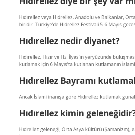
Hıdırellez diye bir şey var m
Hıdırellez veya Hıdrellez, Anadolu ve Balkanlar, O
biridir. Türkiye’de Hıdrellez Festivali 5-6 Mayıs gecesi
Hıdırellez nedir diyanet?
Hıdırellez, Hızır ve Hz. İlyas’ın yeryüzünde buluşma
kutlamak için 6 Mayıs’ta kutlanan kutlamanın İslam
Hıdırellez Bayramı kutlamak
Ancak İslami inanışa göre Hıdırellez kutlamak günah
Hıdırellez kimin geleneğidir
Hıdrellez geleneği, Orta Asya kültürü (Şamanizm), e