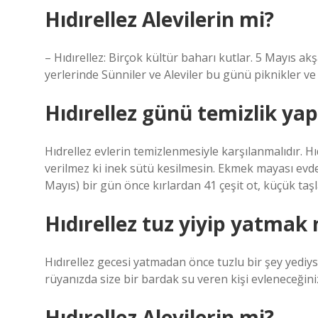
Hıdırellez Alevilerin mi?
– Hıdırellez: Birçok kültür baharı kutlar. 5 Mayıs ak
yerlerinde Sünniler ve Aleviler bu günü piknikler ve fe
Hıdırellez günü temizlik yap
Hıdrellez evlerin temizlenmesiyle karşılanmalıdır. 
verilmez ki inek sütü kesilmesin. Ekmek mayası evd
Mayıs) bir gün önce kırlardan 41 çeşit ot, küçük taşl
Hıdırellez tuz yiyip yatmak
Hıdırellez gecesi yatmadan önce tuzlu bir şey yediy
rüyanızda size bir bardak su veren kişi evleneceğiniz
Hıdırellez Alevilerin mi?