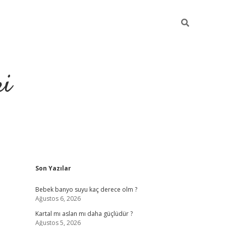
ri
Sidebar
Son Yazılar
ilbet
dene
Bebek banyo suyu kaç derece olm ?
Ağustos 6, 2026
Kartal mı aslan mı daha güçlüdür ?
Ağustos 5, 2026