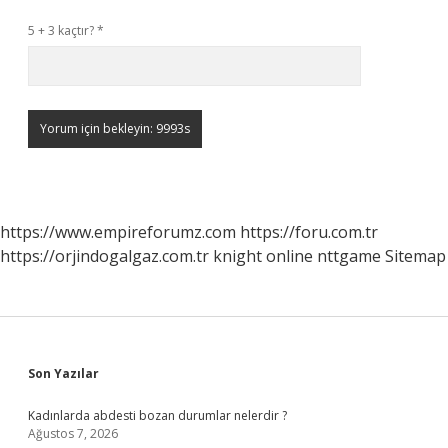
5 + 3 kaçtır?
*
https://www.empireforumz.com
https://foru.com.tr
https://orjindogalgaz.com.tr
knight online
nttgame
Sitemap
Sidebar
Son Yazılar
Kadınlarda abdesti bozan durumlar nelerdir ?
Ağustos 7, 2026