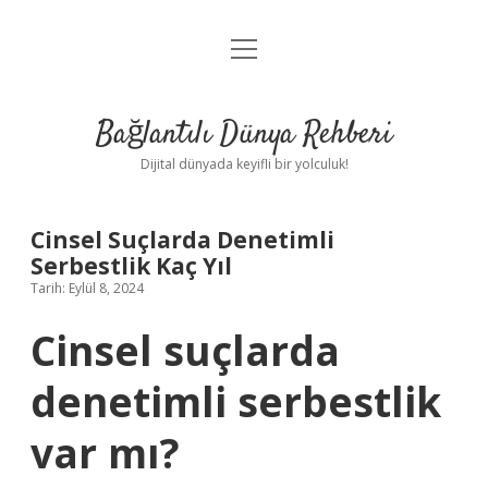
menüyü
Anasayfa
aç
Gizlilik Politikası
Bağlantılı Dünya Rehberi
Yasal Uyarı
Dijital dünyada keyifli bir yolculuk!
Hakkımızda
Cinsel Suçlarda Denetimli
Serbestlik Kaç Yıl
Tarih: Eylül 8, 2024
Cinsel suçlarda
denetimli serbestlik
var mı?