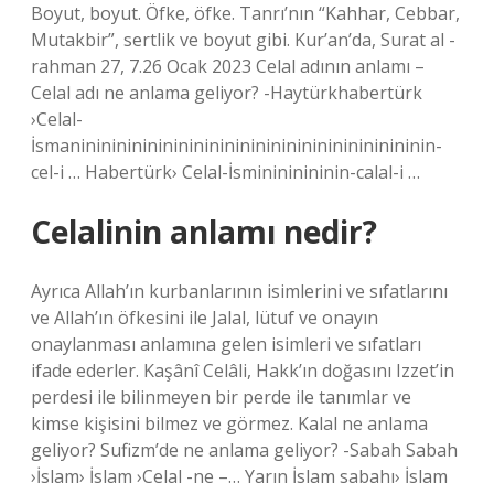
Boyut, boyut. Öfke, öfke. Tanrı’nın “Kahhar, Cebbar,
Mutakbir”, sertlik ve boyut gibi. Kur’an’da, Surat al -
rahman 27, 7.26 Ocak 2023 Celal adının anlamı –
Celal adı ne anlama geliyor? -Haytürkhabertürk
›Celal-
İsmanininininininininininininininininininininininin-
cel-i … Habertürk› Celal-İsminininininin-calal-i …
Celalinin anlamı nedir?
Ayrıca Allah’ın kurbanlarının isimlerini ve sıfatlarını
ve Allah’ın öfkesini ile Jalal, lütuf ve onayın
onaylanması anlamına gelen isimleri ve sıfatları
ifade ederler. Kaşânî Celâli, Hakk’ın doğasını Izzet’in
perdesi ile bilinmeyen bir perde ile tanımlar ve
kimse kişisini bilmez ve görmez. Kalal ne anlama
geliyor? Sufizm’de ne anlama geliyor? -Sabah Sabah
›İslam› İslam ›Celal -ne –… Yarın İslam sabahı› İslam