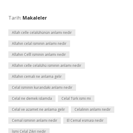
Tarih:
Makaleler
Allah celle celalühünün anlamı nedir
Allahın celal isminin anlamı nedir
Allahın Celîl isminin anlamı nedir
Allahın celle celalühü isminin anlamı nedir
Allahın cemali ne anlama gelir
Celal isminin kurandaki anlamı nedir
Celal ne demek islamda
Celal Türk ismi mi
Celal ve azamet ne anlama gelir
Celalinin anlamı nedir
Cemal isminin anlamı nedir
El Cemal esması nedir
İsmi Celal Zikri nedir