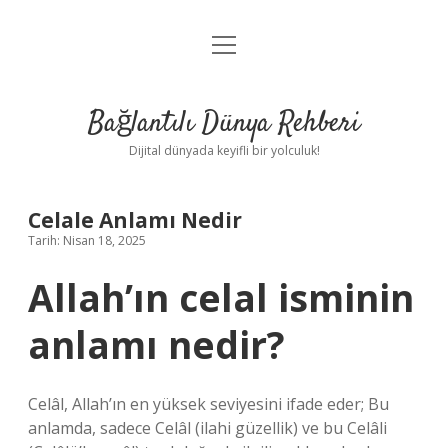
menüyü
Anasayfa
aç
Gizlilik Politikası
Bağlantılı Dünya Rehberi
Yasal Uyarı
Dijital dünyada keyifli bir yolculuk!
Hakkımızda
Celale Anlamı Nedir
Tarih: Nisan 18, 2025
Allah’ın celal isminin
anlamı nedir?
Celâl, Allah’ın en yüksek seviyesini ifade eder; Bu
anlamda, sadece Celâl (ilahi güzellik) ve bu Celâli