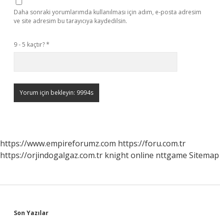
Daha sonraki yorumlarımda kullanılması için adım, e-posta adresim
ve site adresim bu tarayıcıya kaydedilsin.
9 - 5 kaçtır?
*
https://www.empireforumz.com
https://foru.com.tr
https://orjindogalgaz.com.tr
knight online
nttgame
Sitemap
Sidebar
Son Yazılar