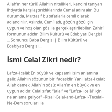
Allah’ın her türlü Allah’ın nitelikleri, kendini tanıyan
ihtiyatla karşılaştırıldıklarında Cemal adını alır. Bu
durumda, Muttasif bu sıfatlarla cemîl olarak
adlandırılır. Aslında, Cemîl adı, gözün gözü için
uygun ve hoş olan göz ile gerçekleştirilebilen Zahirî
formunun adıdır. Bilim Kültürü ve Edebiyatı Dergisi
… Somuncu Baba Dergisi | Bilim Kültürü ve
Edebiyatı Dergisi …
İsmi Celal Zikri nedir?
Lafza-i celâl; En büyük ve kapsamlı isim anlamına
gelir; Allah’ın sözünün bir ifadesidir. Yani lafza-i celal;
Allah demek. Allah’ın sözü; Allah’ın en büyük ve en
uygun adıdır. Celal sıfat; “Jalal” ve “Lafza-i celâl” için
ne anlama geliyor? -Risal ›Celal-and-Lafza-i-Tecelal-
Ne-Dem soruları ile.