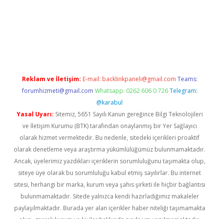
bet
deneme bonusu veren bahis siteleri
vdcasino
https://www.
Reklam ve İletişim:
E-mail:
backlinkpaneli@gmail.com
Teams:
forumhizmeti@gmail.com
Whatsapp: 0262 606 0 726
Telegram:
@karabul
Yasal Uyarı:
Sitemiz, 5651 Sayılı Kanun gereğince Bilgi Teknolojileri
ve İletişim Kurumu (BTK) tarafından onaylanmış bir Yer Sağlayıcı
olarak hizmet vermektedir. Bu nedenle, sitedeki içerikleri proaktif
olarak denetleme veya araştırma yükümlülüğümüz bulunmamaktadır.
Ancak, üyelerimiz yazdıkları içeriklerin sorumluluğunu taşımakta olup,
siteye üye olarak bu sorumluluğu kabul etmiş sayılırlar. Bu internet
sitesi, herhangi bir marka, kurum veya şahıs şirketi ile hiçbir bağlantısı
bulunmamaktadır. Sitede yalnızca kendi hazırladığımız makaleler
paylaşılmaktadır. Burada yer alan içerikler haber niteliği taşımamakta