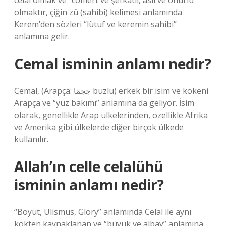
celal olmak ve” cömert ve şefkatli, asil ve onurlu
olmaktır, çiğin zû (sahibi) kelimesi anlamında
Kerem’den sözleri “lütuf ve keremin sahibi”
anlamına gelir.
Cemal isminin anlamı nedir?
Cemal, (Arapça: ججمَا buzlu) erkek bir isim ve kökeni
Arapça ve “yüz bakımı” anlamına da geliyor. İsim
olarak, genellikle Arap ülkelerinden, özellikle Afrika
ve Amerika gibi ülkelerde diğer birçok ülkede
kullanılır.
Allah’ın celle celalühü
isminin anlamı nedir?
“Boyut, Ulismus, Glory” anlamında Celal ile aynı
kökten kaynaklanan ve “büyük ve albay” anlamına