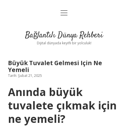
menüyü
Anasayfa
aç
Gizlilik Politikası
Bağlantılı Dünya Rehberi
Yasal Uyarı
Dijital dünyada keyifli bir yolculuk!
Hakkımızda
Büyük Tuvalet Gelmesi Için Ne
Yemeli
Tarih: Şubat 21, 2025
Anında büyük
tuvalete çıkmak için
ne yemeli?