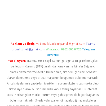
lbet
deneme bonusu veren bahis siteleri
vdcasino
https://www.
Reklam ve İletişim:
E-mail:
backlinkpaneli@gmail.com
Teams:
forumhizmeti@gmail.com
Whatsapp: 0262 606 0 726
Telegram:
@karabul
Yasal Uyarı:
Sitemiz, 5651 Sayılı Kanun gereğince Bilgi Teknolojileri
ve İletişim Kurumu (BTK) tarafından onaylanmış bir Yer Sağlayıcı
olarak hizmet vermektedir. Bu nedenle, sitedeki içerikleri proaktif
olarak denetleme veya araştırma yükümlülüğümüz bulunmamaktadır.
Ancak, üyelerimiz yazdıkları içeriklerin sorumluluğunu taşımakta olup,
siteye üye olarak bu sorumluluğu kabul etmiş sayılırlar. Bu internet
sitesi, herhangi bir marka, kurum veya şahıs şirketi ile hiçbir bağlantısı
bulunmamaktadır. Sitede yalnızca kendi hazırladığımız makaleler