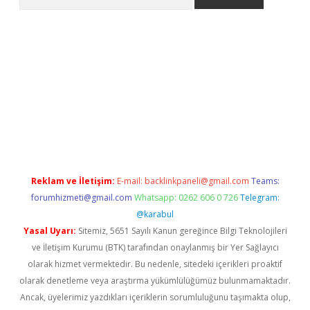
t
deneme bonusu veren bahis siteleri
vdcasino
https://www.be
Reklam ve İletişim:
E-mail:
backlinkpaneli@gmail.com
Teams:
forumhizmeti@gmail.com
Whatsapp: 0262 606 0 726
Telegram:
@karabul
Yasal Uyarı:
Sitemiz, 5651 Sayılı Kanun gereğince Bilgi Teknolojileri
ve İletişim Kurumu (BTK) tarafından onaylanmış bir Yer Sağlayıcı
olarak hizmet vermektedir. Bu nedenle, sitedeki içerikleri proaktif
olarak denetleme veya araştırma yükümlülüğümüz bulunmamaktadır.
Ancak, üyelerimiz yazdıkları içeriklerin sorumluluğunu taşımakta olup,