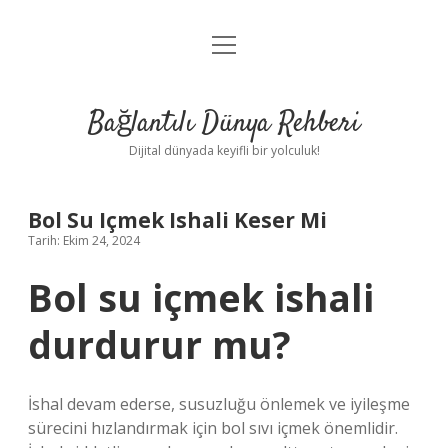
menüyü
Anasayfa
aç
Gizlilik Politikası
Bağlantılı Dünya Rehberi
Yasal Uyarı
Dijital dünyada keyifli bir yolculuk!
Hakkımızda
Bol Su Içmek Ishali Keser Mi
Tarih: Ekim 24, 2024
Bol su içmek ishali
durdurur mu?
İshal devam ederse, susuzluğu önlemek ve iyileşme
sürecini hızlandırmak için bol sıvı içmek önemlidir.