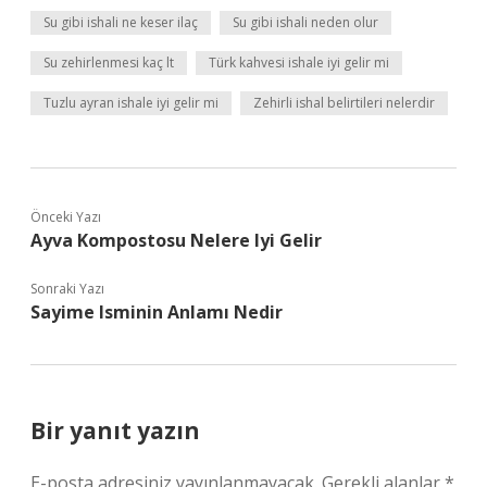
Su gibi ishali ne keser ilaç
Su gibi ishali neden olur
Su zehirlenmesi kaç lt
Türk kahvesi ishale iyi gelir mi
Tuzlu ayran ishale iyi gelir mi
Zehirli ishal belirtileri nelerdir
Önceki Yazı
Ayva Kompostosu Nelere Iyi Gelir
Sonraki Yazı
Sayime Isminin Anlamı Nedir
Bir yanıt yazın
E-posta adresiniz yayınlanmayacak.
Gerekli alanlar
*