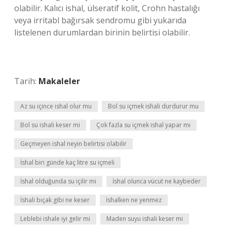
olabilir. Kalıcı ishal, ülseratif kolit, Crohn hastalığı
veya irritabl bağırsak sendromu gibi yukarıda
listelenen durumlardan birinin belirtisi olabilir.
Tarih:
Makaleler
Az su içince ishal olur mu
Bol su içmek ishali durdurur mu
Bol su ishali keser mi
Çok fazla su içmek ishal yapar mı
Geçmeyen ishal neyin belirtisi olabilir
İshal biri günde kaç litre su içmeli
İshal olduğunda su içilir mi
İshal olunca vücut ne kaybeder
İshali bıçak gibi ne keser
İshalken ne yenmez
Leblebi ishale iyi gelir mi
Maden suyu ishali keser mi