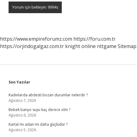
https://www.empireforumz.com
https://foru.com.tr
https://orjindogalgaz.com.tr
knight online
nttgame
Sitemap
Sidebar
Son Yazılar
Kadınlarda abdesti bozan durumlar nelerdir ?
Ağustos 7, 2026
Bebek banyo suyu kaç derece olm ?
Ağustos 6, 2026
Kartal mı aslan mı daha güçlüdür ?
Ağustos 5, 2026