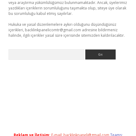
veya araştırma yükümlülüğümüz bulunmamaktadır. Ancak, üyelerimiz
yazdıkları içeriklerin sorumluluğunu taşımakta olup, siteye üye olarak
bu sorumluluğu kabul etmiş sayılırlar.
Hukuka ve yasal düzenlemelere aykırı olduğunu düşündüğünüz
içerikleri,
backlinkpanelicomtr@gmail.com
adresine bildirmeniz
halinde, ilgili içerikler yasal süre içerisinde sitemizden kaldırılacaktır.
Arama
eneme bonusu veren bahis siteleri
vdcasino
https://www.bete
Reklam ve İletişim:
E-mail:
backlinkpaneli@gmail.com
Teams: