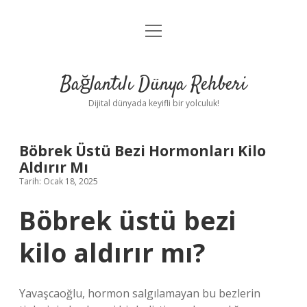
menüyü
Anasayfa
aç
Gizlilik Politikası
Bağlantılı Dünya Rehberi
Yasal Uyarı
Dijital dünyada keyifli bir yolculuk!
Hakkımızda
Böbrek Üstü Bezi Hormonları Kilo
Aldırır Mı
Tarih: Ocak 18, 2025
Böbrek üstü bezi
kilo aldırır mı?
Yavaşcaoğlu, hormon salgılamayan bu bezlerin