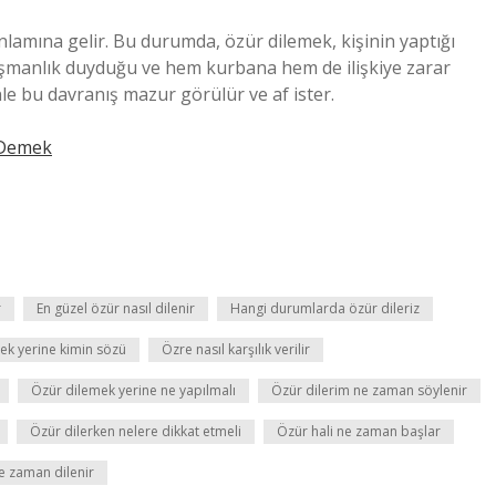
lamına gelir. Bu durumda, özür dilemek, kişinin yaptığı
işmanlık duyduğu ve hem kurbana hem de ilişkiye zarar
le bu davranış mazur görülür ve af ister.
 Demek
r
En güzel özür nasıl dilenir
Hangi durumlarda özür dileriz
mek yerine kimin sözü
Özre nasıl karşılık verilir
Özür dilemek yerine ne yapılmalı
Özür dilerim ne zaman söylenir
Özür dilerken nelere dikkat etmeli
Özür hali ne zaman başlar
e zaman dilenir