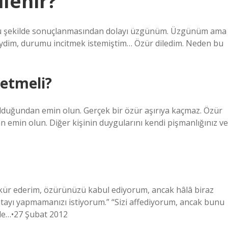
ilenir?
in bu şekilde sonuçlanmasından dolayı üzgünüm. Üzgünüm ama
ydim, durumu incitmek istemiştim… Özür diledim. Neden bu
 etmeli?
olduğundan emin olun. Gerçek bir özür aşırıya kaçmaz. Özür
n emin olun. Diğer kişinin duygularını kendi pişmanlığınız ve
şekkür ederim, özürünüzü kabul ediyorum, ancak hâlâ biraz
ayı yapmamanızı istiyorum.” “Sizi affediyorum, ancak bunu
le…•27 Şubat 2012