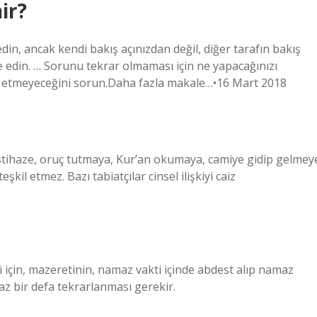
ir?
din, ancak kendi bakış açınızdan değil, diğer tarafın bakış
ade edin. … Sorunu tekrar olmaması için ne yapacağınızı
ip etmeyeceğini sorun.Daha fazla makale…•16 Mart 2018
stihaze, oruç tutmaya, Kur’an okumaya, camiye gidip gelmey
şkil etmez. Bazı tabiatçılar cinsel ilişkiyi caiz
i için, mazeretinin, namaz vakti içinde abdest alıp namaz
az bir defa tekrarlanması gerekir.