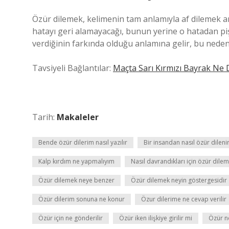
Özür dilemek, kelimenin tam anlamıyla af dilemek an
hatayı geri alamayacağı, bunun yerine o hatadan p
verdiğinin farkında olduğu anlamına gelir, bu neden
Tavsiyeli Bağlantılar:
Maçta Sarı Kırmızı Bayrak Ne
Tarih:
Makaleler
Bende özür dilerim nasıl yazılır
Bir insandan nasıl özür dileni
Kalp kırdım ne yapmalıyım
Nasıl davrandıkları için özür dile
Özür dilemek neye benzer
Özür dilemek neyin göstergesidir
Özür dilerim sonuna ne konur
Özur dilerime ne cevap verilir
Özür için ne gönderilir
Özür iken ilişkiye girilir mi
Özür n