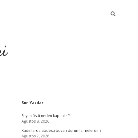
ri
Sidebar
Son Yazılar
deneme bonusu veren bahis siteleri
vdcasino
https://www.be
Suyun üstü neden kapatılır ?
Ağustos 8, 2026
Kadınlarda abdesti bozan durumlar nelerdir ?
Ağustos 7, 2026