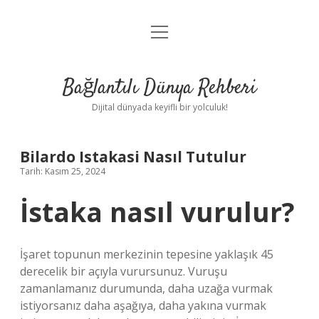
menüyü
Anasayfa
aç
Gizlilik Politikası
Bağlantılı Dünya Rehberi
Yasal Uyarı
Dijital dünyada keyifli bir yolculuk!
Hakkımızda
Bilardo Istakasi Nasıl Tutulur
Tarih: Kasım 25, 2024
İstaka nasıl vurulur?
İşaret topunun merkezinin tepesine yaklaşık 45
derecelik bir açıyla vurursunuz. Vuruşu
zamanlamanız durumunda, daha uzağa vurmak
istiyorsanız daha aşağıya, daha yakına vurmak