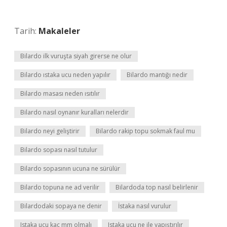
Tarih:
Makaleler
Bilardo ilk vuruşta siyah girerse ne olur
Bilardo ıstaka ucu neden yapılır
Bilardo mantığı nedir
Bilardo masası neden ısıtılır
Bilardo nasıl oynanır kuralları nelerdir
Bilardo neyi geliştirir
Bilardo rakip topu sokmak faul mu
Bilardo sopası nasıl tutulur
Bilardo sopasının ucuna ne sürülür
Bilardo topuna ne ad verilir
Bilardoda top nasıl belirlenir
Bilardodaki sopaya ne denir
İstaka nasıl vurulur
Istaka ucu kaç mm olmalı
Istaka ucu ne ile yapıştırılır