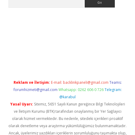
lbet
deneme bonusu veren bahis siteleri
vdcasino
https://www
Reklam ve İletişim:
E-mail:
backlinkpaneli@gmail.com
Teams:
forumhizmeti@gmail.com
Whatsapp: 0262 606 0 726
Telegram:
@karabul
Yasal Uyarı:
Sitemiz, 5651 Sayılı Kanun gereğince Bilgi Teknolojileri
ve İletişim Kurumu (BTK) tarafından onaylanmış bir Yer Sağlayıcı
olarak hizmet vermektedir. Bu nedenle, sitedeki içerikleri proaktif
olarak denetleme veya araştırma yükümlülüğümüz bulunmamaktadır.
Ancak, üyelerimiz yazdıkları içeriklerin sorumluluğunu taşımakta olup,