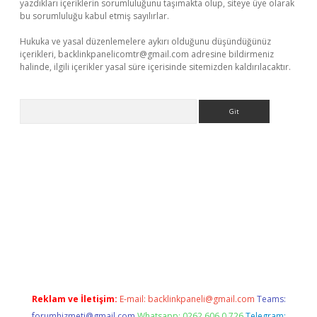
yazdıkları içeriklerin sorumluluğunu taşımakta olup, siteye üye olarak
bu sorumluluğu kabul etmiş sayılırlar.
Hukuka ve yasal düzenlemelere aykırı olduğunu düşündüğünüz
içerikleri,
backlinkpanelicomtr@gmail.com
adresine bildirmeniz
halinde, ilgili içerikler yasal süre içerisinde sitemizden kaldırılacaktır.
Arama
t
deneme bonusu veren bahis siteleri
vdcasino
https://www.be
Reklam ve İletişim:
E-mail:
backlinkpaneli@gmail.com
Teams:
forumhizmeti@gmail.com
Whatsapp: 0262 606 0 726
Telegram: