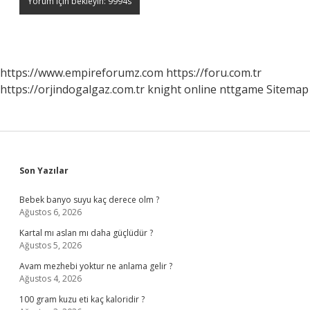
https://www.empireforumz.com
https://foru.com.tr
https://orjindogalgaz.com.tr
knight online
nttgame
Sitemap
Sidebar
Son Yazılar
Bebek banyo suyu kaç derece olm ?
Ağustos 6, 2026
Kartal mı aslan mı daha güçlüdür ?
Ağustos 5, 2026
Avam mezhebi yoktur ne anlama gelir ?
Ağustos 4, 2026
100 gram kuzu eti kaç kaloridir ?