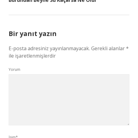
Burundan Beyne Su Kaçarsa Ne Olur
Bir yanıt yazın
E-posta adresiniz yayınlanmayacak.
Gerekli alanlar
*
ile işaretlenmişlerdir
Yorum
İsim*