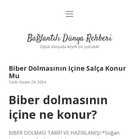
menüyü
Anasayfa
aç
Gizlilik Politikası
Bağlantılı Dünya Rehberi
Yasal Uyarı
Dijital dünyada keyifli bir yolculuk!
Hakkımızda
Biber Dolmasının Içine Salça Konur
Mu
Tarih: Kasım 24, 2024
Biber dolmasının
içine ne konur?
BİBER DOLMASI TARİFİ VE HAZIRLANIŞI *Soğan