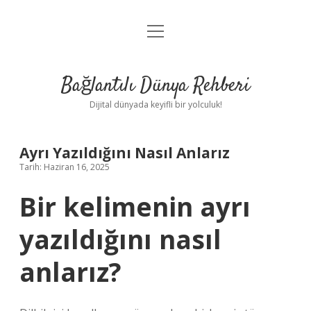
menüyü
Anasayfa
aç
Gizlilik Politikası
Bağlantılı Dünya Rehberi
Yasal Uyarı
Dijital dünyada keyifli bir yolculuk!
Hakkımızda
Ayrı Yazıldığını Nasıl Anlarız
Tarih: Haziran 16, 2025
Bir kelimenin ayrı
yazıldığını nasıl
anlarız?