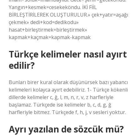
Yangın+kesmek=cesekeköndu. İKİ FİİL
BİRLEŞTİRİLEREK OLUŞTURULUR.» çek+yatır=aşağı
çekmek» dedi+kod=dedikodu»
hasat+birleştirmek=birleştirmek»
kapmak+kaçmak=kapmak-kapmak
Türkçe kelimeler nasıl ayırt
edilir?
Bunları birer kural olarak düşünürsek bazı yabancı
kelimeleri kolayca ayırt edebiliriz. 1- Türkçe kökenli
dillerde kelimeler c, ğ, l, m, n, r, v, z harfleriyle
başlamaz. Türkçede ise kelimeler b, c, d, g, ğ
harfleriyle bitmez. Türkçede f, h, j, v sesleri yoktur.
Ayrı yazılan de sözcük mü?