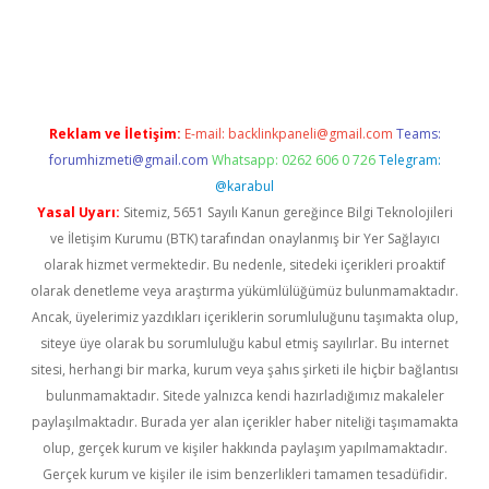
et
deneme bonusu veren bahis siteleri
vdcasino
https://www.b
Reklam ve İletişim:
E-mail:
backlinkpaneli@gmail.com
Teams:
forumhizmeti@gmail.com
Whatsapp: 0262 606 0 726
Telegram:
@karabul
Yasal Uyarı:
Sitemiz, 5651 Sayılı Kanun gereğince Bilgi Teknolojileri
ve İletişim Kurumu (BTK) tarafından onaylanmış bir Yer Sağlayıcı
olarak hizmet vermektedir. Bu nedenle, sitedeki içerikleri proaktif
olarak denetleme veya araştırma yükümlülüğümüz bulunmamaktadır.
Ancak, üyelerimiz yazdıkları içeriklerin sorumluluğunu taşımakta olup,
siteye üye olarak bu sorumluluğu kabul etmiş sayılırlar. Bu internet
sitesi, herhangi bir marka, kurum veya şahıs şirketi ile hiçbir bağlantısı
bulunmamaktadır. Sitede yalnızca kendi hazırladığımız makaleler
paylaşılmaktadır. Burada yer alan içerikler haber niteliği taşımamakta
olup, gerçek kurum ve kişiler hakkında paylaşım yapılmamaktadır.
Gerçek kurum ve kişiler ile isim benzerlikleri tamamen tesadüfidir.