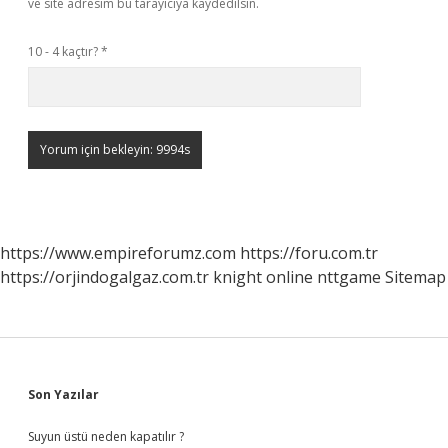
ve site adresim bu tarayıcıya kaydedilsin.
10 - 4 kaçtır?
*
https://www.empireforumz.com
https://foru.com.tr
https://orjindogalgaz.com.tr
knight online
nttgame
Sitemap
Sidebar
Son Yazılar
Suyun üstü neden kapatılır ?