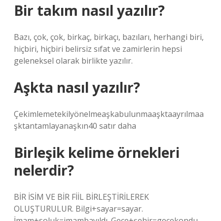
Bir takım nasıl yazılır?
Bazı, çok, çok, birkaç, birkaçı, bazıları, herhangi biri,
hiçbiri, hiçbiri belirsiz sıfat ve zamirlerin hepsi
geleneksel olarak birlikte yazılır.
Aşkta nasıl yazılır?
Çekimlemetekilyönelmeaşkabulunmaaşktaayrılmaa
şktantamlayanaşkın40 satır daha
Birleşik kelime örnekleri
nelerdir?
BİR İSİM VE BİR FİİL BİRLEŞTİRİLEREK
OLUŞTURULUR. Bilgi+sayar=sayar.
İmam+soluk=imambayıldı. Gece+şehir=gecekondu.