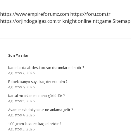
https://www.empireforumz.com
https://foru.com.tr
https://orjindogalgaz.com.tr
knight online
nttgame
Sitemap
Sidebar
Son Yazılar
Kadınlarda abdesti bozan durumlar nelerdir ?
Ağustos 7, 2026
Bebek banyo suyu kaç derece olm ?
Ağustos 6, 2026
Kartal mı aslan mı daha güçlüdür ?
Ağustos 5, 2026
Avam mezhebi yoktur ne anlama gelir ?
Ağustos 4, 2026
100 gram kuzu eti kaç kaloridir ?
Ağustos 3, 2026