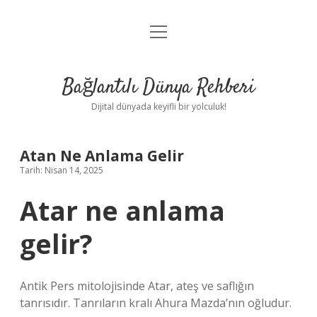
menüyü
Anasayfa
aç
Gizlilik Politikası
Bağlantılı Dünya Rehberi
Yasal Uyarı
Dijital dünyada keyifli bir yolculuk!
Hakkımızda
Atan Ne Anlama Gelir
Tarih: Nisan 14, 2025
Atar ne anlama
gelir?
Antik Pers mitolojisinde Atar, ateş ve saflığın
tanrısıdır. Tanrıların kralı Ahura Mazda’nın oğludur.