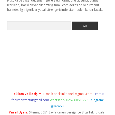
Hukuka ve yasal düzenlemelere aykırı olduğunu düşündüğünüz
içerikleri,
backlinkpanelicomtr@gmail.com
adresine bildirmeniz
halinde, ilgili içerikler yasal süre içerisinde sitemizden kaldırılacaktır.
Arama
bet
deneme bonusu veren bahis siteleri
vdcasino
https://www.
Reklam ve İletişim:
E-mail:
backlinkpaneli@gmail.com
Teams:
forumhizmeti@gmail.com
Whatsapp: 0262 606 0 726
Telegram:
@karabul
Yasal Uyarı:
Sitemiz, 5651 Sayılı Kanun gereğince Bilgi Teknolojileri