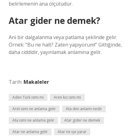
belirlemenin ana ölçütüdür.
Atar gider ne demek?
Ani bir dalgalanma veya patlama şeklinde gelir.
Örnek: “Bu ne halt? Zaten yapıyorum!” Gittiğinde,
daha ciddidir, yayınlamak anlamına gelir.
Tarih:
Makaleler
Aden Türk ismi mi
Aren kız ismi mi
Aret ismi ne anlama gelir
Ata dini anlamı nedir
Ata ismi ne anlama gelir
Atar gider ne demek
Atar ne anlama gelir
Atar ne işe yarar