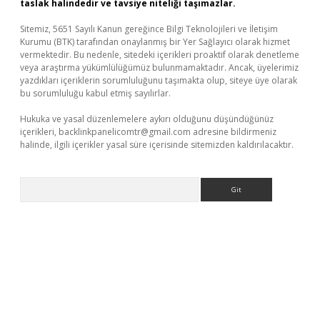
taslak halindedir ve tavsiye niteliği taşımazlar.
Sitemiz, 5651 Sayılı Kanun gereğince Bilgi Teknolojileri ve İletişim
Kurumu (BTK) tarafından onaylanmış bir Yer Sağlayıcı olarak hizmet
vermektedir. Bu nedenle, sitedeki içerikleri proaktif olarak denetleme
veya araştırma yükümlülüğümüz bulunmamaktadır. Ancak, üyelerimiz
yazdıkları içeriklerin sorumluluğunu taşımakta olup, siteye üye olarak
bu sorumluluğu kabul etmiş sayılırlar.
Hukuka ve yasal düzenlemelere aykırı olduğunu düşündüğünüz
içerikleri,
backlinkpanelicomtr@gmail.com
adresine bildirmeniz
halinde, ilgili içerikler yasal süre içerisinde sitemizden kaldırılacaktır.
Arama
eneme bonusu veren bahis siteleri
vdcasino
https://www.bet