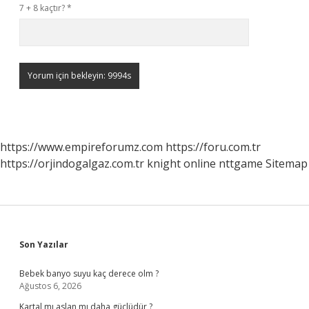
7 + 8 kaçtır?
*
https://www.empireforumz.com
https://foru.com.tr
https://orjindogalgaz.com.tr
knight online
nttgame
Sitemap
Sidebar
Son Yazılar
Bebek banyo suyu kaç derece olm ?
Ağustos 6, 2026
Kartal mı aslan mı daha güçlüdür ?