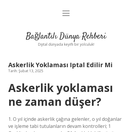
menüyü
Anasayfa
aç
Gizlilik Politikası
Bağlantılı Dünya Rehberi
Yasal Uyarı
Dijital dünyada keyifli bir yolculuk!
Hakkımızda
Askerlik Yoklaması Iptal Edilir Mi
Tarih: Şubat 13, 2025
Askerlik yoklaması
ne zaman düşer?
1. O yıl içinde askerlik çağına gelenler, o yıl doğanlar
ve işleme tabi tutulanların devam kontrolleri; 1