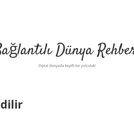
ağlantılı Dünya Rehbe
Dijital dünyada keyifli bir yolculuk!
dilir
ilbet
deneme bonusu vere