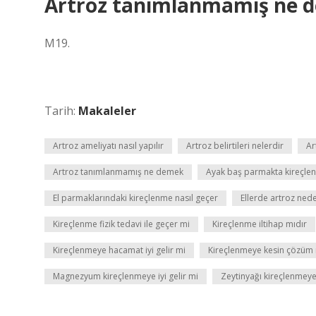
Artroz tanımlanmamış ne 
M19.
Tarih:
Makaleler
Artroz ameliyatı nasıl yapılır
Artroz belirtileri nelerdir
Ar
Artroz tanımlanmamış ne demek
Ayak baş parmakta kireçlenm
El parmaklarındaki kireçlenme nasıl geçer
Ellerde artroz ned
Kireçlenme fizik tedavi ile geçer mi
Kireçlenme iltihap mıdır
Kireçlenmeye hacamat iyi gelir mi
Kireçlenmeye kesin çözüm 
Magnezyum kireçlenmeye iyi gelir mi
Zeytinyağı kireçlenmeye 