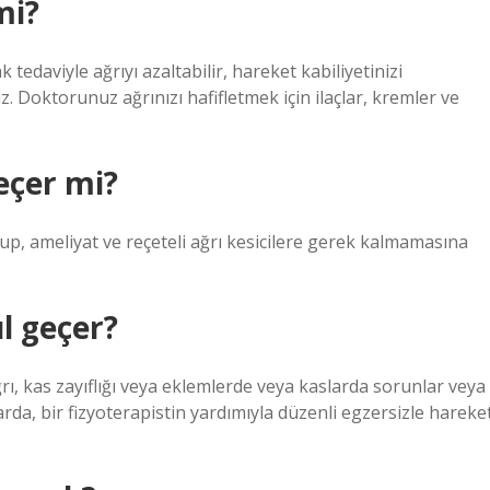
mi?
edaviyle ağrıyı azaltabilir, hareket kabiliyetinizi
iz. Doktorunuz ağrınızı hafifletmek için ilaçlar, kremler ve
geçer mi?
 olup, ameliyat ve reçeteli ağrı kesicilere gerek kalmamasına
ıl geçer?
ağrı, kas zayıflığı veya eklemlerde veya kaslarda sorunlar veya
da, bir fizyoterapistin yardımıyla düzenli egzersizle hareke