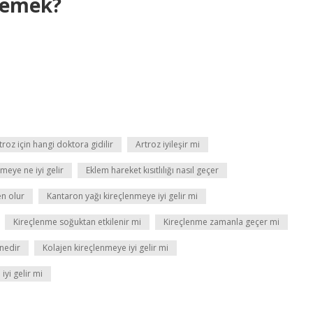
demek?
troz için hangi doktora gidilir
Artroz iyileşir mi
eye ne iyi gelir
Eklem hareket kısıtlılığı nasıl geçer
en olur
Kantaron yağı kireçlenmeye iyi gelir mi
Kireçlenme soğuktan etkilenir mi
Kireçlenme zamanla geçer mi
nedir
Kolajen kireçlenmeye iyi gelir mi
iyi gelir mi