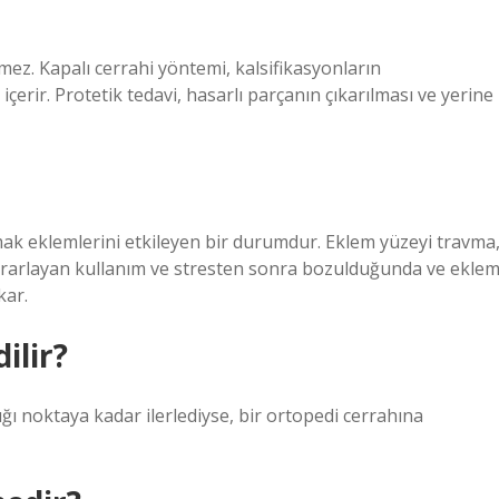
eşmez. Kapalı cerrahi yöntemi, kalsifikasyonların
erir. Protetik tedavi, hasarlı parçanın çıkarılması ve yerine
rmak eklemlerini etkileyen bir durumdur. Eklem yüzeyi travma
tekrarlayan kullanım ve stresten sonra bozulduğunda ve ekle
kar.
ilir?
dığı noktaya kadar ilerlediyse, bir ortopedi cerrahına