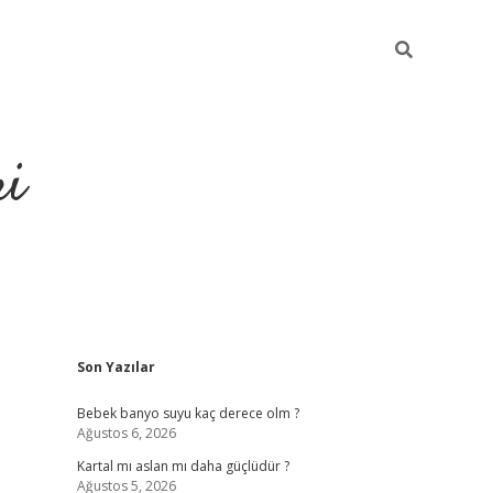
ri
Sidebar
Son Yazılar
n bahis siteleri
vdcasino
https://www.betexper.xyz/
Bebek banyo suyu kaç derece olm ?
Ağustos 6, 2026
Kartal mı aslan mı daha güçlüdür ?
Ağustos 5, 2026