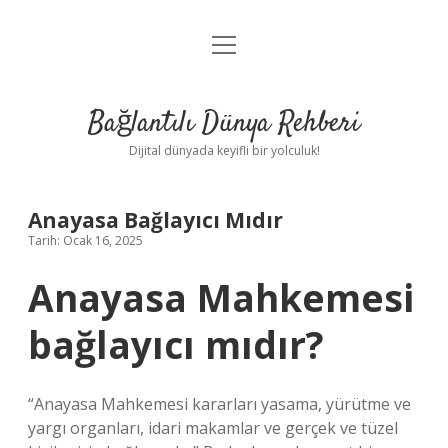
menüyü
Anasayfa
aç
Gizlilik Politikası
Bağlantılı Dünya Rehberi
Yasal Uyarı
Dijital dünyada keyifli bir yolculuk!
Hakkımızda
Anayasa Bağlayıcı Mıdır
Tarih: Ocak 16, 2025
Anayasa Mahkemesi
bağlayıcı mıdır?
“Anayasa Mahkemesi kararları yasama, yürütme ve
yargı organları, idari makamlar ve gerçek ve tüzel