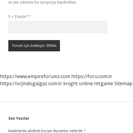
ve site adresim bu tarayıcıya kaydedilsin.
5 + 3 kaçtır?
*
https://www.empireforumz.com
https://foru.com.tr
https://orjindogalgaz.com.tr
knight online
nttgame
Sitemap
Sidebar
Son Yazılar
Kadınlarda abdesti bozan durumlar nelerdir ?