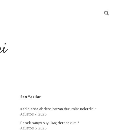
ri
Sidebar
Son Yazılar
ilbet
dene
Kadınlarda abdesti bozan durumlar nelerdir ?
Ağustos 7, 2026
Bebek banyo suyu kaç derece olm ?
Ağustos 6, 2026