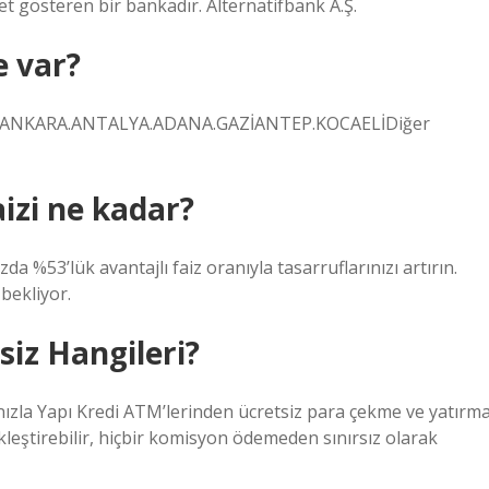
yet gösteren bir bankadır. Alternatifbank A.Ş.
e var?
SA.ANKARA.ANTALYA.ADANA.GAZİANTEP.KOCAELİDiğer
izi ne kadar?
 %53’lük avantajlı faiz oranıyla tasarruflarınızı artırın.
bekliyor.
iz Hangileri?
nızla Yapı Kredi ATM’lerinden ücretsiz para çekme ve yatırm
kleştirebilir, hiçbir komisyon ödemeden sınırsız olarak