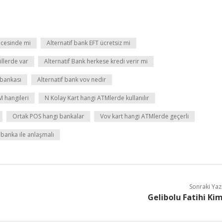
ncesinde mi
Alternatif bank EFT ücretsiz mi
illerde var
Alternatif Bank herkese kredi verir mi
 bankası
Alternatif bank vov nedir
M hangileri
N Kolay Kart hangi ATMlerde kullanılır
Ortak POS hangi bankalar
Vov kart hangi ATMlerde geçerli
 banka ile anlaşmalı
Sonraki Yaz
Gelibolu Fatihi Ki