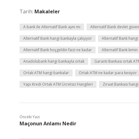
Tarih:
Makaleler
A bank ile Alternatif Bank aynı mı
Alternatif Bank devlet güve
Alternatif Bank hangi bankayla çalışıyor
Alternatif Bank hangi 
Alternatif Bank hoşgeldin faizi ne kadar
Alternatif Bank kimin
Anadolubank hangi bankayla ortak
Garanti Bankası ortak AT
Ortak ATM hangi bankalar
Ortak ATM ne kadar para kesiyor
Yapı Kredi Ortak ATM Ücretsiz Hangileri
Ziraat Bankası hangi
Önceki Yazı
Maçonun Anlamı Nedir