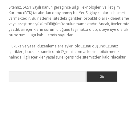
Sitemiz, 5651 Sayılı Kanun gereğince Bilgi Teknolojileri ve İletişim
Kurumu (BTK) tarafından onaylanmış bir Yer Sağlayıcı olarak hizmet
vermektedir. Bu nedenle, sitedeki içerikleri proaktif olarak denetleme
veya araştırma yükümlülüğümüz bulunmamaktadır. Ancak, üyelerimiz
yazdıkları içeriklerin sorumluluğunu taşımakta olup, siteye üye olarak
bu sorumluluğu kabul etmiş sayılırlar.
Hukuka ve yasal düzenlemelere aykırı olduğunu düşündüğünüz
içerikleri,
backlinkpanelicomtr@gmail.com
adresine bildirmeniz
halinde, ilgili içerikler yasal süre içerisinde sitemizden kaldırılacaktır.
Arama
eneme bonusu veren bahis siteleri
vdcasino
https://www.bete