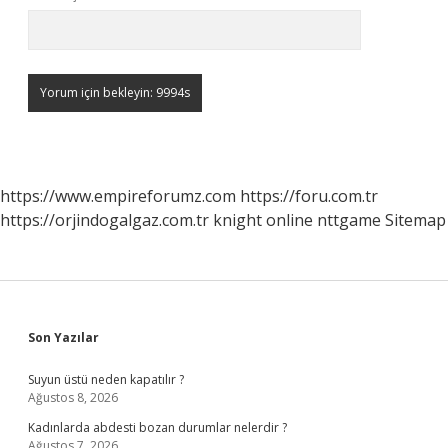
https://www.empireforumz.com
https://foru.com.tr
https://orjindogalgaz.com.tr
knight online
nttgame
Sitemap
Sidebar
Son Yazılar
Suyun üstü neden kapatılır ?
Ağustos 8, 2026
Kadınlarda abdesti bozan durumlar nelerdir ?
Ağustos 7, 2026