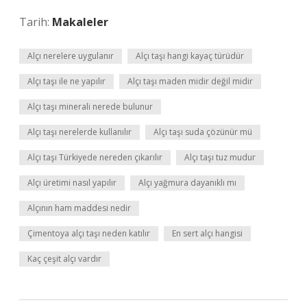
Tarih:
Makaleler
Alçı nerelere uygulanır
Alçı taşı hangi kayaç türüdür
Alçı taşı ile ne yapılır
Alçı taşı maden midir değil midir
Alçı taşı minerali nerede bulunur
Alçı taşı nerelerde kullanılır
Alçı taşı suda çözünür mü
Alçı taşı Türkiyede nereden çıkarılır
Alçı taşı tuz mudur
Alçı üretimi nasıl yapılır
Alçı yağmura dayanıklı mı
Alçının ham maddesi nedir
Çimentoya alçı taşı neden katılır
En sert alçı hangisi
Kaç çeşit alçı vardır