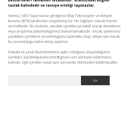
benzerlikleri tamamen tesadüfidir. Sitemizdeki bilgiler
taslak halindedir ve tavsiye niteliği taşımazlar.
Sitemiz, 5651 Sayılı Kanun gereğince Bilgi Teknolojileri ve İletişim
Kurumu (BTK) tarafından onaylanmış bir Yer Sağlayıcı olarak hizmet
vermektedir. Bu nedenle, sitedeki içerikleri proaktif olarak denetleme
veya araştırma yükümlülüğümüz bulunmamaktadır. Ancak, üyelerimiz
yazdıkları içeriklerin sorumluluğunu taşımakta olup, siteye üye olarak
bu sorumluluğu kabul etmiş sayılırlar.
Hukuka ve yasal düzenlemelere aykırı olduğunu düşündüğünüz
içerikleri,
backlinkpanelicomtr@gmail.com
adresine bildirmeniz
halinde, ilgili içerikler yasal süre içerisinde sitemizden kaldırılacaktır.
Arama
bet
deneme bonusu veren bahis siteleri
vdcasino
https://www.