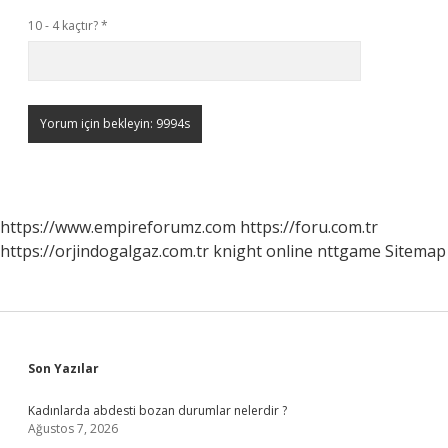
10 - 4 kaçtır?
*
https://www.empireforumz.com
https://foru.com.tr
https://orjindogalgaz.com.tr
knight online
nttgame
Sitemap
Sidebar
Son Yazılar
Kadınlarda abdesti bozan durumlar nelerdir ?
Ağustos 7, 2026