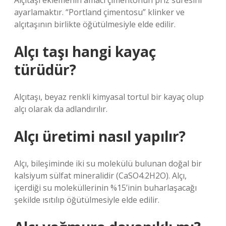
Alçıtaşı eklemenin amacı çimentonun priz süresini
ayarlamaktır. “Portland çimentosu” klinker ve
alçıtaşının birlikte öğütülmesiyle elde edilir.
Alçı taşı hangi kayaç
türüdür?
Alçıtaşı, beyaz renkli kimyasal tortul bir kayaç olup
alçı olarak da adlandırılır.
Alçı üretimi nasıl yapılır?
Alçı, bileşiminde iki su molekülü bulunan doğal bir
kalsiyum sülfat mineralidir (CaSO4.2H2O). Alçı,
içerdiği su moleküllerinin %15’inin buharlaşacağı
şekilde ısıtılıp öğütülmesiyle elde edilir.