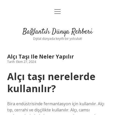
menüyü
Anasayfa
aç
Gizlilik Politikası
Bağlantılı Dünya Rehberi
Yasal Uyarı
Dijital dünyada keyifli bir yolculuk!
Hakkımızda
Alçı Taşı Ile Neler Yapılır
Tarih: Ekim 27, 2024
Alçı taşı nerelerde
kullanılır?
Bira endüstrisinde fermantasyon için kullanılır. Alçı
tıp, cerrahi ve dişçilikte kullanılır. Alçı, camsı