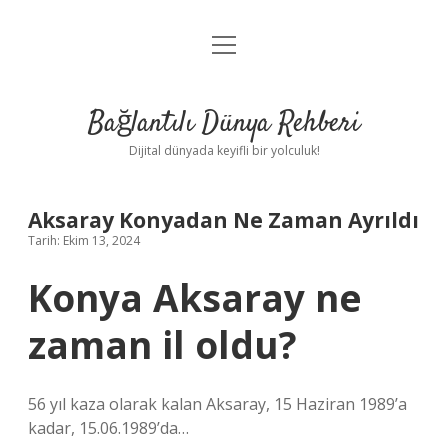
menüyü
Anasayfa
aç
Gizlilik Politikası
Bağlantılı Dünya Rehberi
Yasal Uyarı
Dijital dünyada keyifli bir yolculuk!
Hakkımızda
Aksaray Konyadan Ne Zaman Ayrıldı
Tarih: Ekim 13, 2024
Konya Aksaray ne
zaman il oldu?
56 yıl kaza olarak kalan Aksaray, 15 Haziran 1989’a
kadar, 15.06.1989’da…