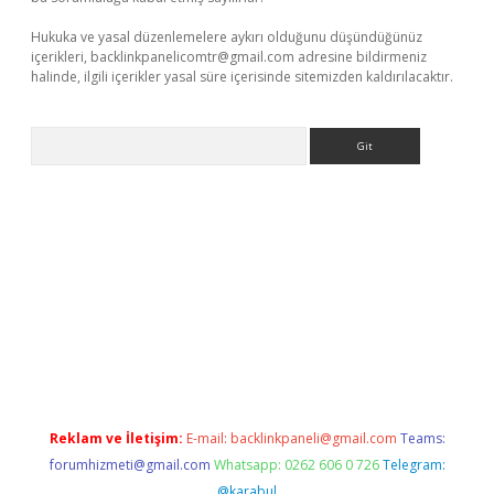
Hukuka ve yasal düzenlemelere aykırı olduğunu düşündüğünüz
içerikleri,
backlinkpanelicomtr@gmail.com
adresine bildirmeniz
halinde, ilgili içerikler yasal süre içerisinde sitemizden kaldırılacaktır.
Arama
bet
deneme bonusu veren bahis siteleri
vdcasino
https://www.
Reklam ve İletişim:
E-mail:
backlinkpaneli@gmail.com
Teams:
forumhizmeti@gmail.com
Whatsapp: 0262 606 0 726
Telegram:
@karabul