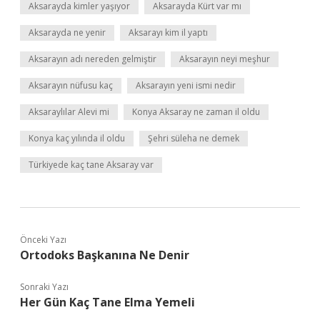
Aksarayda kimler yaşıyor
Aksarayda Kürt var mı
Aksarayda ne yenir
Aksarayı kim il yaptı
Aksarayın adı nereden gelmiştir
Aksarayın neyi meşhur
Aksarayın nüfusu kaç
Aksarayın yeni ismi nedir
Aksaraylılar Alevi mi
Konya Aksaray ne zaman il oldu
Konya kaç yılında il oldu
Şehri süleha ne demek
Türkiyede kaç tane Aksaray var
Önceki Yazı
Ortodoks Başkanına Ne Denir
Sonraki Yazı
Her Gün Kaç Tane Elma Yemeli