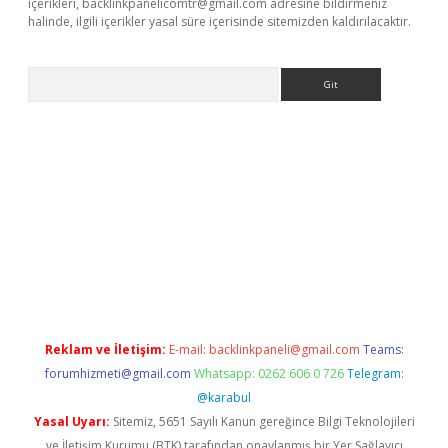
içerikleri,
backlinkpanelicomtr@gmail.com
adresine bildirmeniz
halinde, ilgili içerikler yasal süre içerisinde sitemizden kaldırılacaktır.
Arama
lbet
deneme bonusu veren bahis siteleri
vdcasino
https://www
Reklam ve İletişim:
E-mail:
backlinkpaneli@gmail.com
Teams:
forumhizmeti@gmail.com
Whatsapp: 0262 606 0 726
Telegram:
@karabul
Yasal Uyarı:
Sitemiz, 5651 Sayılı Kanun gereğince Bilgi Teknolojileri
ve İletişim Kurumu (BTK) tarafından onaylanmış bir Yer Sağlayıcı