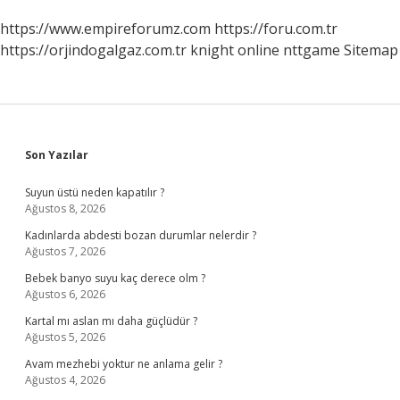
https://www.empireforumz.com
https://foru.com.tr
https://orjindogalgaz.com.tr
knight online
nttgame
Sitemap
Sidebar
Son Yazılar
Suyun üstü neden kapatılır ?
Ağustos 8, 2026
Kadınlarda abdesti bozan durumlar nelerdir ?
Ağustos 7, 2026
Bebek banyo suyu kaç derece olm ?
Ağustos 6, 2026
Kartal mı aslan mı daha güçlüdür ?
Ağustos 5, 2026
Avam mezhebi yoktur ne anlama gelir ?
Ağustos 4, 2026