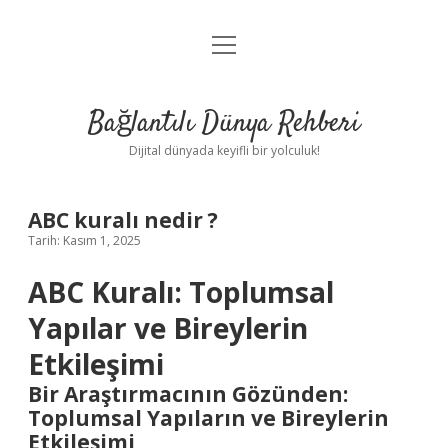
menüyü
Anasayfa
aç
Gizlilik Politikası
Bağlantılı Dünya Rehberi
Yasal Uyarı
Dijital dünyada keyifli bir yolculuk!
Hakkımızda
ABC kuralı nedir ?
Tarih: Kasım 1, 2025
ABC Kuralı: Toplumsal
Yapılar ve Bireylerin
Etkileşimi
Bir Araştırmacının Gözünden:
Toplumsal Yapıların ve Bireylerin
Etkileşimi