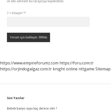
ve site adresim bu tarayıcıya kaydedilsin.
7 + 8 kaçtır?
*
https://www.empireforumz.com
https://foru.com.tr
https://orjindogalgaz.com.tr
knight online
nttgame
Sitemap
Sidebar
Son Yazılar
Bebek banyo suyu kaç derece olm ?