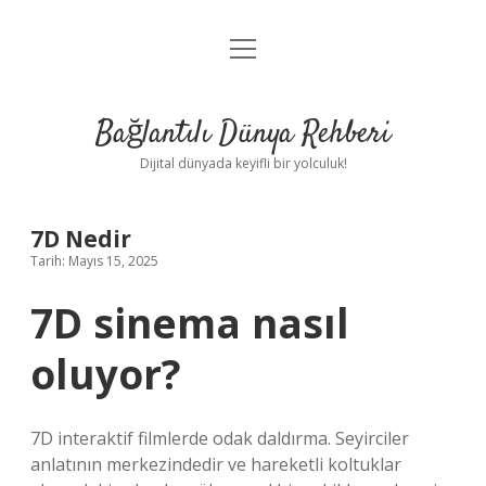
menüyü
Anasayfa
aç
Gizlilik Politikası
Bağlantılı Dünya Rehberi
Yasal Uyarı
Dijital dünyada keyifli bir yolculuk!
Hakkımızda
7D Nedir
Tarih: Mayıs 15, 2025
7D sinema nasıl
oluyor?
7D interaktif filmlerde odak daldırma. Seyirciler
anlatının merkezindedir ve hareketli koltuklar