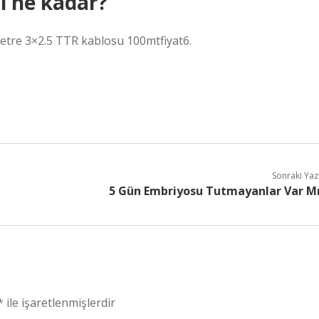
ı ne kadar?
re 3×2.5 TTR kablosu 100mtfiyat6.
Sonraki Yaz
5 Gün Embriyosu Tutmayanlar Var M
*
ile işaretlenmişlerdir