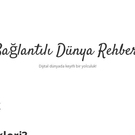
ağlantılı Dünya Rehbe
Dijital dünyada keyifli bir yolculuk!
k
ilbet
deneme bonusu v