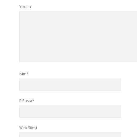
Yorum
İsim*
E-Posta*
Web Sitesi