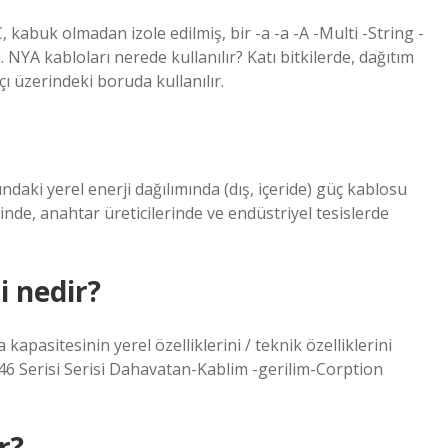
abuk olmadan izole edilmiş, bir -a -a -A -Multi -String -
YA kabloları nerede kullanılır? Katı bitkilerde, dağıtım
çı üzerindeki boruda kullanılır.
ndaki yerel enerji dağılımında (dış, içeride) güç kablosu
nde, anahtar üreticilerinde ve endüstriyel tesislerde
i nedir?
kapasitesinin yerel özelliklerini / teknik özelliklerini
46 Serisi Serisi Dahavatan-Kablim -gerilim-Corption
r?