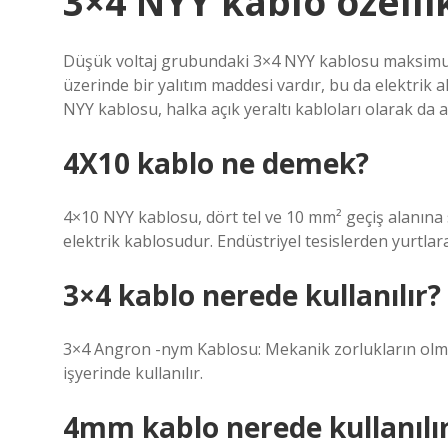
3×4 NYY kablo özellik
Düşük voltaj grubundaki 3×4 NYY kablosu maksimum 7
üzerinde bir yalıtım maddesi vardır, bu da elektrik ak
NYY kablosu, halka açık yeraltı kabloları olarak da ad
4X10 kablo ne demek?
4×10 NYY kablosu, dört tel ve 10 mm² geçiş alanına
elektrik kablosudur. Endüstriyel tesislerden yurtlara
3×4 kablo nerede kullanılır?
3×4 Angron -nym Kablosu: Mekanik zorlukların olmadı
işyerinde kullanılır.
4mm kablo nerede kullanılı