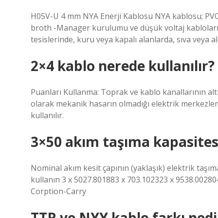
H05V-U 4 mm NYA Enerji Kablosu NYA kablosu; PVC, k
broth -Manager kurulumu ve düşük voltaj kabloları. N
tesislerinde, kuru veya kapalı alanlarda, sıva veya al
2×4 kablo nerede kullanılır?
Puanları Kullanma: Toprak ve kablo kanallarının altı
olarak mekanik hasarın olmadığı elektrik merkezleri
kullanılır.
3×50 akım taşıma kapasites
Nominal akım kesit çapının (yaklaşık) elektrik taşıma 
kullanın 3 x 5027.801883 x 703.102323 x 9538.00280
Corption-Carry
TTR ve NYY kablo farkı nedi