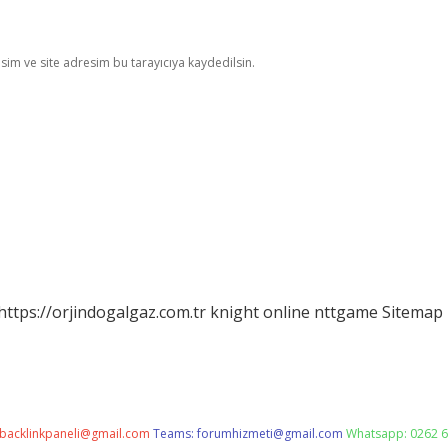
im ve site adresim bu tarayıcıya kaydedilsin.
https://orjindogalgaz.com.tr
knight online
nttgame
Sitemap
backlinkpaneli@gmail.com
Teams:
forumhizmeti@gmail.com
Whatsapp: 0262 6