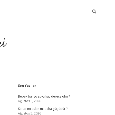
ri
Sidebar
Son Yazılar
eren bahis siteleri
vdcasino
https://www.betexper.xyz/
Bebek banyo suyu kaç derece olm ?
Ağustos 6, 2026
Kartal mı aslan mı daha güçlüdür ?
Ağustos 5, 2026