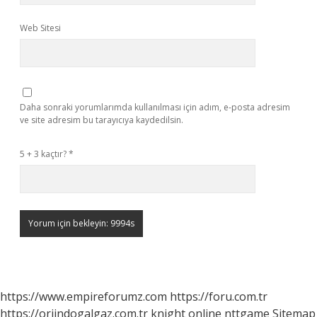
Web Sitesi
Daha sonraki yorumlarımda kullanılması için adım, e-posta adresim
ve site adresim bu tarayıcıya kaydedilsin.
5 + 3 kaçtır?
*
https://www.empireforumz.com
https://foru.com.tr
https://orjindogalgaz.com.tr
knight online
nttgame
Sitemap