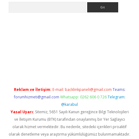
Arama
et
deneme bonusu veren bahis siteleri
vdcasino
https://www.b
Reklam ve İletişim:
E-mail:
backlinkpaneli@gmail.com
Teams:
forumhizmeti@gmail.com
Whatsapp: 0262 606 0 726
Telegram:
@karabul
Yasal Uyarı:
Sitemiz, 5651 Sayılı Kanun gereğince Bilgi Teknolojileri
ve İletişim Kurumu (BTK) tarafından onaylanmış bir Yer Sağlayıcı
olarak hizmet vermektedir. Bu nedenle, sitedeki içerikleri proaktif
olarak denetleme veya araştırma yükümlülüğümüz bulunmamaktadır.