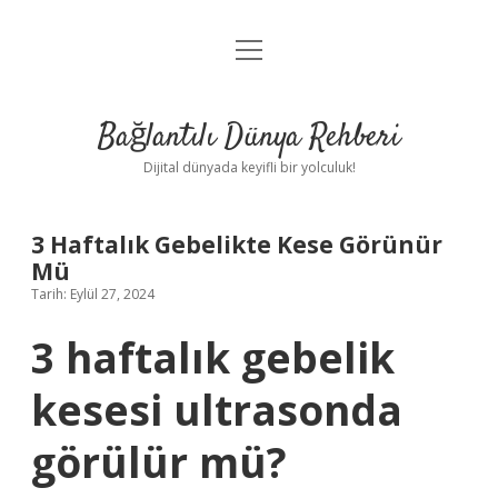
menüyü
Anasayfa
aç
Gizlilik Politikası
Bağlantılı Dünya Rehberi
Yasal Uyarı
Dijital dünyada keyifli bir yolculuk!
Hakkımızda
3 Haftalık Gebelikte Kese Görünür
Mü
Tarih: Eylül 27, 2024
3 haftalık gebelik
kesesi ultrasonda
görülür mü?