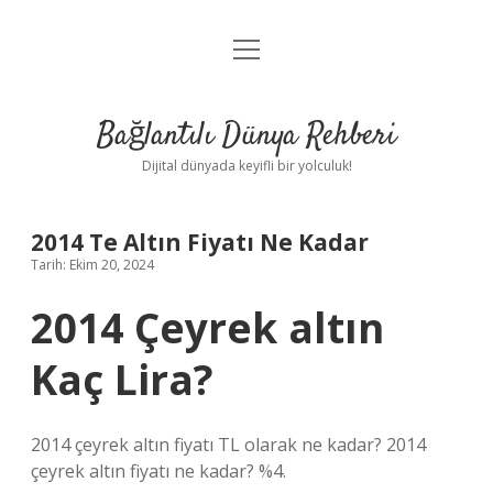
menüyü
Anasayfa
aç
Gizlilik Politikası
Bağlantılı Dünya Rehberi
Yasal Uyarı
Dijital dünyada keyifli bir yolculuk!
Hakkımızda
2014 Te Altın Fiyatı Ne Kadar
Tarih: Ekim 20, 2024
2014 Çeyrek altın
Kaç Lira?
2014 çeyrek altın fiyatı TL olarak ne kadar? 2014
çeyrek altın fiyatı ne kadar? %4.