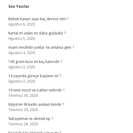
Sidebar
Son Yazılar
Bebek banyo suyu kaç derece olm ?
Ağustos 6, 2026
Kartal mı aslan mı daha güçlüdür ?
Ağustos 5, 2026
Avam mezhebi yoktur ne anlama gelir ?
Ağustos 4, 2026
100 gram kuzu eti kaç kaloridir ?
Ağustos 3, 2026
14 yaşında güreşe başlanır mı ?
Ağustos 3, 2026
10 tane mucit ve icatları nelerdir ?
Temmuz 30, 2026
İtalya’nın ilk kadın avukatı kimdir ?
Temmuz 30, 2026
Suboptimal ne demek tıp ?
Temmuz 28, 2026
Kozalak özü öksürük yapar mı ?