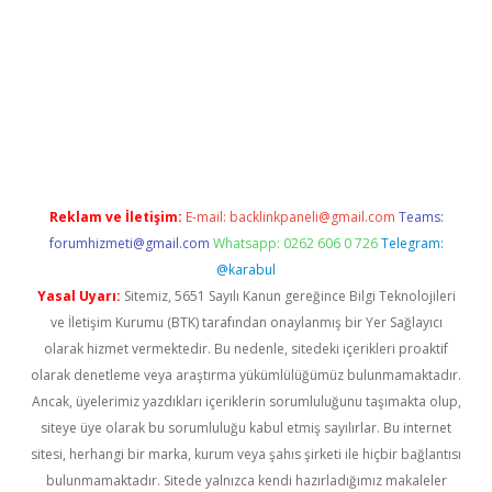
et
deneme bonusu veren bahis siteleri
vdcasino
https://www.b
Reklam ve İletişim:
E-mail:
backlinkpaneli@gmail.com
Teams:
forumhizmeti@gmail.com
Whatsapp: 0262 606 0 726
Telegram:
@karabul
Yasal Uyarı:
Sitemiz, 5651 Sayılı Kanun gereğince Bilgi Teknolojileri
ve İletişim Kurumu (BTK) tarafından onaylanmış bir Yer Sağlayıcı
olarak hizmet vermektedir. Bu nedenle, sitedeki içerikleri proaktif
olarak denetleme veya araştırma yükümlülüğümüz bulunmamaktadır.
Ancak, üyelerimiz yazdıkları içeriklerin sorumluluğunu taşımakta olup,
siteye üye olarak bu sorumluluğu kabul etmiş sayılırlar. Bu internet
sitesi, herhangi bir marka, kurum veya şahıs şirketi ile hiçbir bağlantısı
bulunmamaktadır. Sitede yalnızca kendi hazırladığımız makaleler