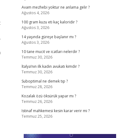
Avam mezhebi yoktur ne anlama gelir ?
Ağustos 4, 2026
t
100 gram kuzu eti kaç kaloridir ?
Ağustos 3, 2026
.
14 yaşında güreşe başlanır mı ?
Ağustos 3, 2026
n
10 tane mucit ve icatları nelerdir ?
Temmuz 30, 2026
İtalya’nın ilk kadın avukatı kimdir ?
Temmuz 30, 2026
Suboptimal ne demek tıp ?
Temmuz 28, 2026
Kozalak özü öksürük yapar mı ?
Temmuz 26, 2026
Istinaf mahkemesi kesin karar verir mi ?
Temmuz 25, 2026