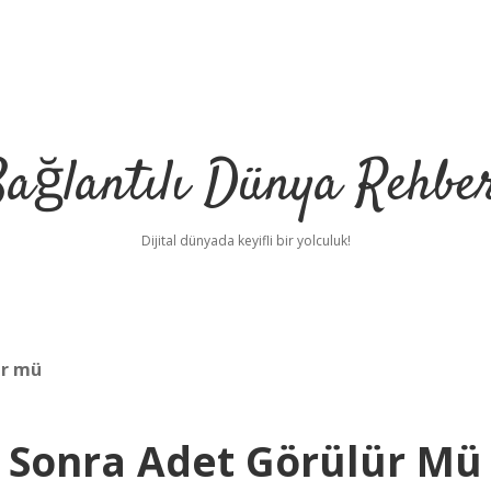
ağlantılı Dünya Rehbe
Dijital dünyada keyifli bir yolculuk!
ür mü
ilbet
deneme bon
 Sonra Adet Görülür Mü