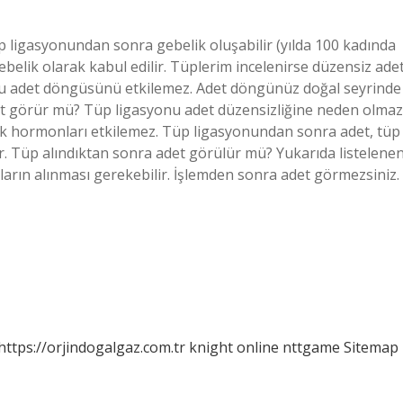
p ligasyonundan sonra gebelik oluşabilir (yılda 100 kadında
ebelik olarak kabul edilir. Tüplerim incelenirse düzensiz ade
nu adet döngüsünü etkilemez. Adet döngünüz doğal seyrinde
et görür mü? Tüp ligasyonu adet düzensizliğine neden olmaz
mak hormonları etkilemez. Tüp ligasyonundan sonra adet, tüp
r. Tüp alındıktan sonra adet görülür mü? Yukarıda listelene
ların alınması gerekebilir. İşlemden sonra adet görmezsiniz.
https://orjindogalgaz.com.tr
knight online
nttgame
Sitemap