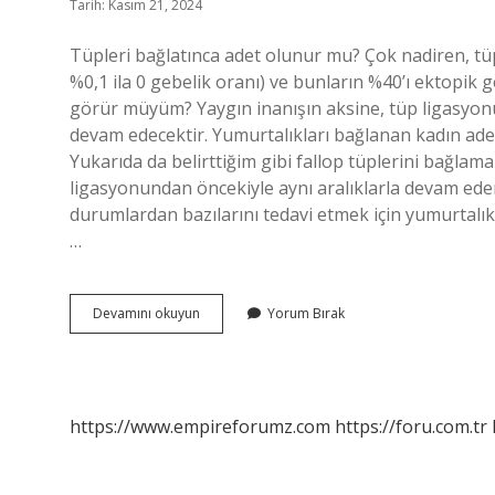
Tarih: Kasım 21, 2024
Tüpleri bağlatınca adet olunur mu? Çok nadiren, tü
%0,1 ila 0 gebelik oranı) ve bunların %40’ı ektopik g
görür müyüm? Yaygın inanışın aksine, tüp ligasyo
devam edecektir. Yumurtalıkları bağlanan kadın ad
Yukarıda da belirttiğim gibi fallop tüplerini bağla
ligasyonundan öncekiyle aynı aralıklarla devam ede
durumlardan bazılarını tedavi etmek için yumurtalık
…
Tüpler
Devamını okuyun
Yorum Bırak
Bağlandıktan
Sonra
Adet
Görülür
Mü
https://www.empireforumz.com
https://foru.com.tr