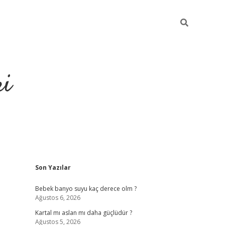
ri
Sidebar
Son Yazılar
usu veren bahis siteleri
vdcasino
https://www.betexper.xyz/
Bebek banyo suyu kaç derece olm ?
Ağustos 6, 2026
Kartal mı aslan mı daha güçlüdür ?
Ağustos 5, 2026