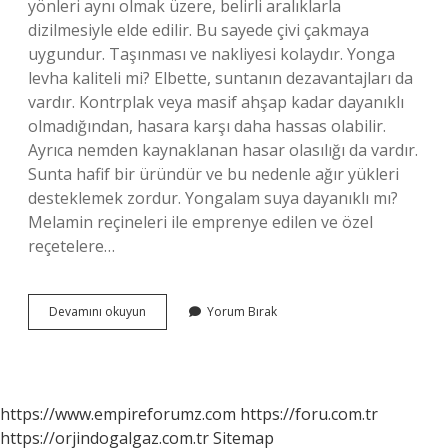
yönleri aynı olmak üzere, belirli aralıklarla
dizilmesiyle elde edilir. Bu sayede çivi çakmaya
uygundur. Taşınması ve nakliyesi kolaydır. Yonga
levha kaliteli mi? Elbette, suntanın dezavantajları da
vardır. Kontrplak veya masif ahşap kadar dayanıklı
olmadığından, hasara karşı daha hassas olabilir.
Ayrıca nemden kaynaklanan hasar olasılığı da vardır.
Sunta hafif bir üründür ve bu nedenle ağır yükleri
desteklemek zordur. Yongalam suya dayanıklı mı?
Melamin reçineleri ile emprenye edilen ve özel
reçetelere…
Yonga
Devamını okuyun
Yorum Bırak
Levha
Nedir
Sağlam
Mıdır
https://www.empireforumz.com
https://foru.com.tr
https://orjindogalgaz.com.tr
Sitemap