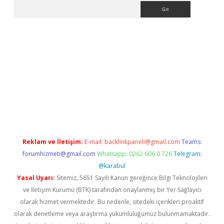
Arama
per.xyz/
Reklam ve İletişim:
E-mail:
backlinkpaneli@gmail.com
Teams:
forumhizmeti@gmail.com
Whatsapp: 0262 606 0 726
Telegram:
@karabul
Yasal Uyarı:
Sitemiz, 5651 Sayılı Kanun gereğince Bilgi Teknolojileri
ve İletişim Kurumu (BTK) tarafından onaylanmış bir Yer Sağlayıcı
olarak hizmet vermektedir. Bu nedenle, sitedeki içerikleri proaktif
olarak denetleme veya araştırma yükümlülüğümüz bulunmamaktadır.