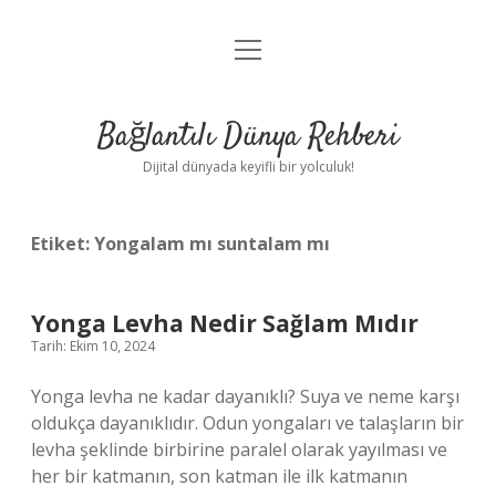
menüyü
Anasayfa
aç
Gizlilik Politikası
Bağlantılı Dünya Rehberi
Yasal Uyarı
Dijital dünyada keyifli bir yolculuk!
Hakkımızda
Etiket:
Yongalam mı suntalam mı
Yonga Levha Nedir Sağlam Mıdır
Tarih: Ekim 10, 2024
Yonga levha ne kadar dayanıklı? Suya ve neme karşı
oldukça dayanıklıdır. Odun yongaları ve talaşların bir
levha şeklinde birbirine paralel olarak yayılması ve
her bir katmanın, son katman ile ilk katmanın