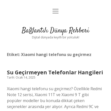
menüyü
Anasayfa
aç
Gizlilik Politikası
Bağlantılı Dünya Rehberi
Yasal Uyarı
Dijital dünyada keyifli bir yolculuk!
Hakkımızda
Etiket:
Xiaomi hangi telefonu su geçirmez
Su Geçirmeyen Telefonlar Hangileri
Tarih: Ocak 14, 2025
Xiaomi hangi telefonu su geçirmez? Özellikle Redmi
Note 12 serisi, Xiaomi 11T ve Xiaomi 9 T gibi
popüler modeller bu konuda dikkat çeken
seçenekler arasında yer alıyor. Ayrıca Redmi 9C ve