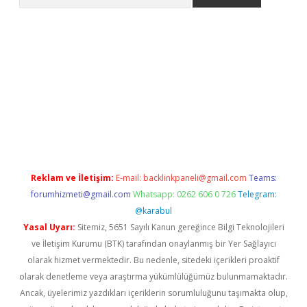
per.xyz/
Reklam ve İletişim:
E-mail:
backlinkpaneli@gmail.com
Teams:
forumhizmeti@gmail.com
Whatsapp: 0262 606 0 726
Telegram:
@karabul
Yasal Uyarı:
Sitemiz, 5651 Sayılı Kanun gereğince Bilgi Teknolojileri
ve İletişim Kurumu (BTK) tarafından onaylanmış bir Yer Sağlayıcı
olarak hizmet vermektedir. Bu nedenle, sitedeki içerikleri proaktif
olarak denetleme veya araştırma yükümlülüğümüz bulunmamaktadır.
Ancak, üyelerimiz yazdıkları içeriklerin sorumluluğunu taşımakta olup,