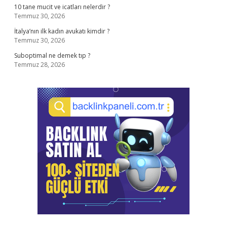
10 tane mucit ve icatları nelerdir ?
Temmuz 30, 2026
İtalya’nın ilk kadın avukatı kimdir ?
Temmuz 30, 2026
Suboptimal ne demek tıp ?
Temmuz 28, 2026