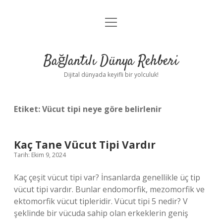
menüyü
Anasayfa
aç
Gizlilik Politikası
Bağlantılı Dünya Rehberi
Yasal Uyarı
Dijital dünyada keyifli bir yolculuk!
Hakkımızda
Etiket:
Vücut tipi neye göre belirlenir
Kaç Tane Vücut Tipi Vardır
Tarih: Ekim 9, 2024
Kaç çeşit vücut tipi var? İnsanlarda genellikle üç tip
vücut tipi vardır. Bunlar endomorfik, mezomorfik ve
ektomorfik vücut tipleridir. Vücut tipi 5 nedir? V
şeklinde bir vücuda sahip olan erkeklerin geniş