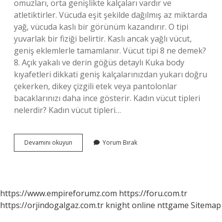
omuzları, orta genişlikte kalçaları vardır ve
atletiktirler. Vücuda eşit şekilde dağılmış az miktarda
yağ, vücuda kaslı bir görünüm kazandırır. O tipi
yuvarlak bir fiziği belirtir. Kaslı ancak yağlı vücut,
geniş eklemlerle tamamlanır. Vücut tipi 8 ne demek?
8. Açık yakalı ve derin göğüs detaylı Kuka body
kıyafetleri dikkati geniş kalçalarınızdan yukarı doğru
çekerken, dikey çizgili etek veya pantolonlar
bacaklarınızı daha ince gösterir. Kadın vücut tipleri
nelerdir? Kadın vücut tipleri…
Kaç
Devamını okuyun
Yorum Bırak
Tane
Vücut
Tipi
Vardır
https://www.empireforumz.com
https://foru.com.tr
https://orjindogalgaz.com.tr
knight online
nttgame
Sitemap