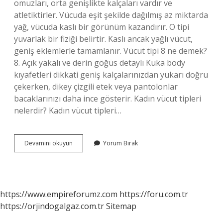
omuzları, orta genişlikte kalçaları vardır ve
atletiktirler. Vücuda eşit şekilde dağılmış az miktarda
yağ, vücuda kaslı bir görünüm kazandırır. O tipi
yuvarlak bir fiziği belirtir. Kaslı ancak yağlı vücut,
geniş eklemlerle tamamlanır. Vücut tipi 8 ne demek?
8. Açık yakalı ve derin göğüs detaylı Kuka body
kıyafetleri dikkati geniş kalçalarınızdan yukarı doğru
çekerken, dikey çizgili etek veya pantolonlar
bacaklarınızı daha ince gösterir. Kadın vücut tipleri
nelerdir? Kadın vücut tipleri…
Kaç
Devamını okuyun
Yorum Bırak
Tane
Vücut
Tipi
Vardır
https://www.empireforumz.com
https://foru.com.tr
https://orjindogalgaz.com.tr
Sitemap