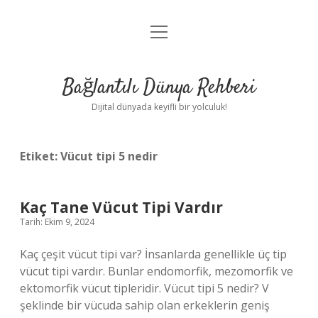
menüyü
Anasayfa
aç
Gizlilik Politikası
Bağlantılı Dünya Rehberi
Yasal Uyarı
Dijital dünyada keyifli bir yolculuk!
Hakkımızda
Etiket:
Vücut tipi 5 nedir
Kaç Tane Vücut Tipi Vardır
Tarih: Ekim 9, 2024
Kaç çeşit vücut tipi var? İnsanlarda genellikle üç tip
vücut tipi vardır. Bunlar endomorfik, mezomorfik ve
ektomorfik vücut tipleridir. Vücut tipi 5 nedir? V
şeklinde bir vücuda sahip olan erkeklerin geniş