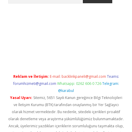
etexper.xyz/
Reklam ve İletişim:
E-mail:
backlinkpaneli@gmail.com
Teams:
forumhizmeti@gmail.com
Whatsapp: 0262 606 0 726
Telegram:
@karabul
Yasal Uyarı:
Sitemiz, 5651 Sayılı Kanun gereğince Bilgi Teknolojileri
ve İletişim Kurumu (BTK) tarafından onaylanmış bir Yer Sağlayıcı
olarak hizmet vermektedir. Bu nedenle, sitedeki içerikleri proaktif
olarak denetleme veya araştırma yükümlülüğümüz bulunmamaktadır.
Ancak, üyelerimiz yazdıkları içeriklerin sorumluluğunu taşımakta olup,