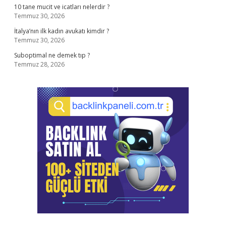
10 tane mucit ve icatları nelerdir ?
Temmuz 30, 2026
İtalya’nın ilk kadın avukatı kimdir ?
Temmuz 30, 2026
Suboptimal ne demek tıp ?
Temmuz 28, 2026