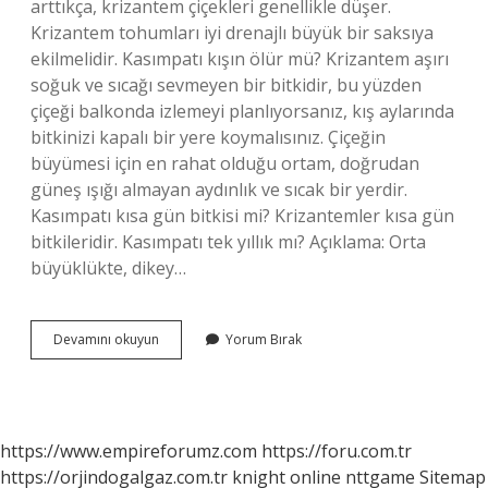
arttıkça, krizantem çiçekleri genellikle düşer.
Krizantem tohumları iyi drenajlı büyük bir saksıya
ekilmelidir. Kasımpatı kışın ölür mü? Krizantem aşırı
soğuk ve sıcağı sevmeyen bir bitkidir, bu yüzden
çiçeği balkonda izlemeyi planlıyorsanız, kış aylarında
bitkinizi kapalı bir yere koymalısınız. Çiçeğin
büyümesi için en rahat olduğu ortam, doğrudan
güneş ışığı almayan aydınlık ve sıcak bir yerdir.
Kasımpatı kısa gün bitkisi mi? Krizantemler kısa gün
bitkileridir. Kasımpatı tek yıllık mı? Açıklama: Orta
büyüklükte, dikey…
Kasımpatı
Devamını okuyun
Yorum Bırak
Uzun
Gün
Bitkisi
Mi
https://www.empireforumz.com
https://foru.com.tr
https://orjindogalgaz.com.tr
knight online
nttgame
Sitemap