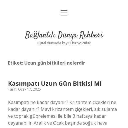
menüyü
Anasayfa
aç
Gizlilik Politikası
Bağlantılı Dünya Rehberi
Yasal Uyarı
Dijital dünyada keyifli bir yolculuk!
Hakkımızda
Etiket:
Uzun gün bitkileri nelerdir
Kasımpatı Uzun Gün Bitkisi Mi
Tarih: Ocak 17, 2025
Kasımpatı ne kadar dayanır? Krizantem çiçekleri ne
kadar dayanır? Mavi krizantem çiçekleri, sık sulama
ve toprak gübrelemesi ile bile 3 haftaya kadar
dayanabilir. Aralık ve Ocak başında soğuk hava