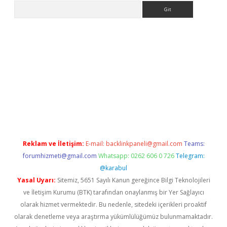
Arama
per.xyz/
Reklam ve İletişim:
E-mail:
backlinkpaneli@gmail.com
Teams:
forumhizmeti@gmail.com
Whatsapp: 0262 606 0 726
Telegram:
@karabul
Yasal Uyarı:
Sitemiz, 5651 Sayılı Kanun gereğince Bilgi Teknolojileri
ve İletişim Kurumu (BTK) tarafından onaylanmış bir Yer Sağlayıcı
olarak hizmet vermektedir. Bu nedenle, sitedeki içerikleri proaktif
olarak denetleme veya araştırma yükümlülüğümüz bulunmamaktadır.