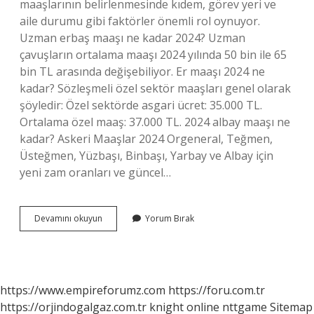
maaşlarının belirlenmesinde kıdem, görev yeri ve
aile durumu gibi faktörler önemli rol oynuyor.
Uzman erbaş maaşı ne kadar 2024? Uzman
çavuşların ortalama maaşı 2024 yılında 50 bin ile 65
bin TL arasında değişebiliyor. Er maaşı 2024 ne
kadar? Sözleşmeli özel sektör maaşları genel olarak
şöyledir: Özel sektörde asgari ücret: 35.000 TL.
Ortalama özel maaş: 37.000 TL. 2024 albay maaşı ne
kadar? Askeri Maaşlar 2024 Orgeneral, Teğmen,
Üsteğmen, Yüzbaşı, Binbaşı, Yarbay ve Albay için
yeni zam oranları ve güncel…
Zamlı
Devamını okuyun
Yorum Bırak
Asker
Maaşları
2024
Ne
Kadar
https://www.empireforumz.com
https://foru.com.tr
Olacak
https://orjindogalgaz.com.tr
knight online
nttgame
Sitemap