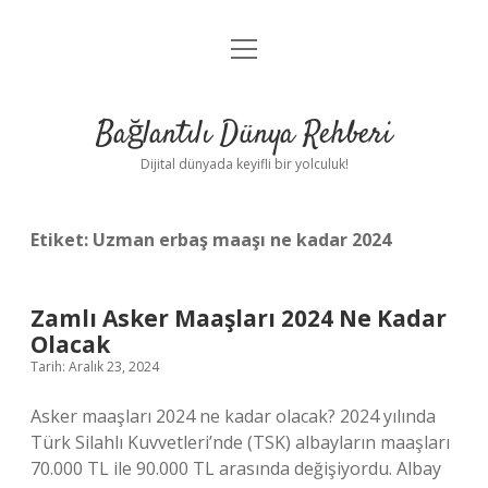
menüyü
Anasayfa
aç
Gizlilik Politikası
Bağlantılı Dünya Rehberi
Yasal Uyarı
Dijital dünyada keyifli bir yolculuk!
Hakkımızda
Etiket:
Uzman erbaş maaşı ne kadar 2024
Zamlı Asker Maaşları 2024 Ne Kadar
Olacak
Tarih: Aralık 23, 2024
Asker maaşları 2024 ne kadar olacak? 2024 yılında
Türk Silahlı Kuvvetleri’nde (TSK) albayların maaşları
70.000 TL ile 90.000 TL arasında değişiyordu. Albay