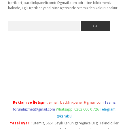
içerikleri,
backlinkpanelicomtr@gmail.com
adresine bildirmeniz
halinde, ilgili içerikler yasal süre içerisinde sitemizden kaldırılacaktır.
Arama
er.xyz/
Reklam ve İletişim:
E-mail:
backlinkpaneli@gmail.com
Teams:
forumhizmeti@gmail.com
Whatsapp: 0262 606 0 726
Telegram:
@karabul
Yasal Uyarı:
Sitemiz, 5651 Sayılı Kanun gereğince Bilgi Teknolojileri