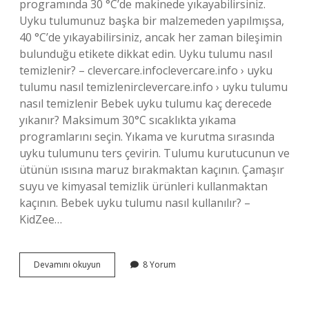
programında 30 °C’de makinede yıkayabilirsiniz.
Uyku tulumunuz başka bir malzemeden yapılmışsa,
40 °C’de yıkayabilirsiniz, ancak her zaman bileşimin
bulunduğu etikete dikkat edin. Uyku tulumu nasıl
temizlenir? – clevercare.infoclevercare.info › uyku
tulumu nasıl temizlenirclevercare.info › uyku tulumu
nasıl temizlenir Bebek uyku tulumu kaç derecede
yıkanır? Maksimum 30°C sıcaklıkta yıkama
programlarını seçin. Yıkama ve kurutma sırasında
uyku tulumunu ters çevirin. Tulumu kurutucunun ve
ütünün ısısına maruz bırakmaktan kaçının. Çamaşır
suyu ve kimyasal temizlik ürünleri kullanmaktan
kaçının. Bebek uyku tulumu nasıl kullanılır? –
KidZee…
Uyku
Devamını okuyun
8 Yorum
Tulumu
Hangi
Programda