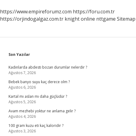
Yıkanır
https://www.empireforumz.com
https://foru.com.tr
https://orjindogalgaz.com.tr
knight online
nttgame
Sitemap
Sidebar
Son Yazılar
Kadınlarda abdesti bozan durumlar nelerdir ?
Ağustos 7, 2026
Bebek banyo suyu kaç derece olm ?
Ağustos 6, 2026
Kartal mı aslan mı daha güçlüdür ?
Ağustos 5, 2026
Avam mezhebi yoktur ne anlama gelir ?
Ağustos 4, 2026
100 gram kuzu eti kaç kaloridir ?
Ağustos 3, 2026