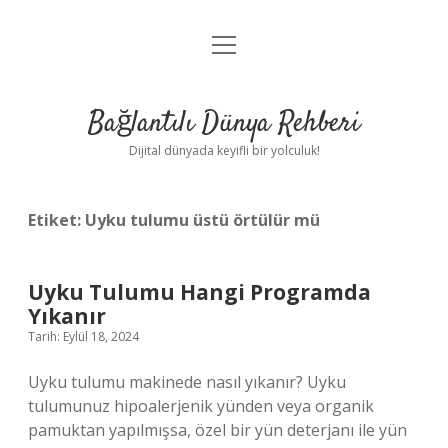
menüyü
Anasayfa
aç
Gizlilik Politikası
Bağlantılı Dünya Rehberi
Yasal Uyarı
Dijital dünyada keyifli bir yolculuk!
Hakkımızda
Etiket:
Uyku tulumu üstü örtülür mü
Uyku Tulumu Hangi Programda
Yıkanır
Tarih: Eylül 18, 2024
Uyku tulumu makinede nasıl yıkanır? Uyku
tulumunuz hipoalerjenik yünden veya organik
pamuktan yapılmışsa, özel bir yün deterjanı ile yün