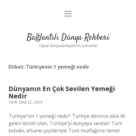
menüyü
Anasayfa
aç
Gizlilik Politikası
Bağlantılı Dünya Rehberi
Yasal Uyarı
Dijital dünyada keyifli bir yolculuk!
Hakkımızda
Etiket:
Türkiyenin 1 yemeği nedir
Dünyanın En Çok Sevilen Yemeği
Nedir
Tarih: Eylül 22, 2024
Türkiye’nin 1 yemeği nedir? Türkiye denince akla ilk
gelen lezzet olan, Türkiye’yi dünyaya tanıtan Türk
kebabı, efsane çeşitleriyle Türk mutfağının temel