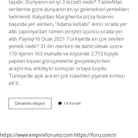
taşıdır. Dünyanın en iyi 3 lezzeti nedir? TasteAtlas
verilerine göre dünyanın en iyi geleneksel yemekleri
belirlendi. İtalya’dan Margherita pizza listenin
başında yer alırken, “Adana kebabı” ikinci sırada yer
aldı. Japonya’dan ramen (erişte) üçüncü sırada yer
aldı. Paylaş!16 Ocak 2021 Türkiye’de en çok sevilen
yemek nedir? 31 ilin merkezi de dahil olmak üzere
110 ilçenin 163 mahalle ve köyünde 2.713 kişiyle
yapılan kişisel görüşmelerle gerçekleştirilen
araştırma, etkileyici sonuçlar ortaya koydu.
Türkiye’de açık ara en çok tüketilen yiyecek kırmızı
et! 9…
Dünyanın
Devamını okuyun
14 Yorum
En
Çok
Sevilen
Yemeği
Nedir
https://www.empireforumz.com
https://foru.com.tr