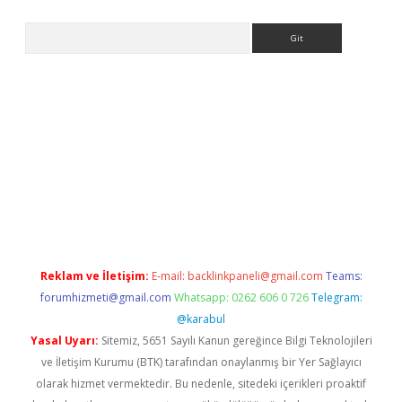
Arama
per.xyz/
Reklam ve İletişim:
E-mail:
backlinkpaneli@gmail.com
Teams:
forumhizmeti@gmail.com
Whatsapp: 0262 606 0 726
Telegram:
@karabul
Yasal Uyarı:
Sitemiz, 5651 Sayılı Kanun gereğince Bilgi Teknolojileri
ve İletişim Kurumu (BTK) tarafından onaylanmış bir Yer Sağlayıcı
olarak hizmet vermektedir. Bu nedenle, sitedeki içerikleri proaktif