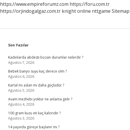
https://www.empireforumz.com
https://foru.com.tr
https://orjindogalgaz.com.tr
knight online
nttgame
Sitemap
Sidebar
Son Yazılar
Kadınlarda abdesti bozan durumlar nelerdir ?
Ağustos 7, 2026
Bebek banyo suyu kaç derece olm ?
Ağustos 6, 2026
Kartal mı aslan mı daha güçlüdür ?
Ağustos 5, 2026
Avam mezhebi yoktur ne anlama gelir ?
Ağustos 4, 2026
100 gram kuzu eti kaç kaloridir ?
Ağustos 3, 2026
14 yaşında güreşe başlanır mı ?