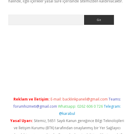
halinde, ilgili içerikler yasal süre içerisinde sitemizden kaldırılacaktır.
Arama
xper.xyz/
Reklam ve İletişim:
E-mail:
backlinkpaneli@gmail.com
Teams:
forumhizmeti@gmail.com
Whatsapp: 0262 606 0 726
Telegram:
@karabul
Yasal Uyarı:
Sitemiz, 5651 Sayılı Kanun gereğince Bilgi Teknolojileri
ve İletişim Kurumu (BTK) tarafından onaylanmış bir Yer Sağlayıcı