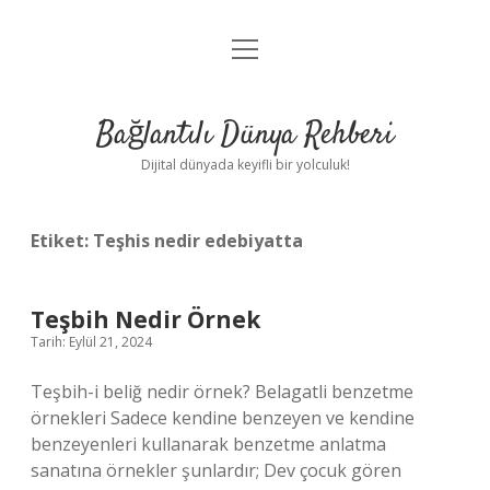
menüyü
Anasayfa
aç
Gizlilik Politikası
Bağlantılı Dünya Rehberi
Yasal Uyarı
Dijital dünyada keyifli bir yolculuk!
Hakkımızda
Etiket:
Teşhis nedir edebiyatta
Teşbih Nedir Örnek
Tarih: Eylül 21, 2024
Teşbih-i beliğ nedir örnek? Belagatli benzetme
örnekleri Sadece kendine benzeyen ve kendine
benzeyenleri kullanarak benzetme anlatma
sanatına örnekler şunlardır; Dev çocuk gören