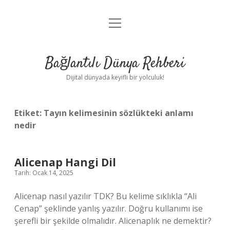
menüyü
Anasayfa
aç
Gizlilik Politikası
Bağlantılı Dünya Rehberi
Yasal Uyarı
Dijital dünyada keyifli bir yolculuk!
Hakkımızda
Etiket:
Tayın kelimesinin sözlükteki anlamı
nedir
Alicenap Hangi Dil
Tarih: Ocak 14, 2025
Alicenap nasıl yazılır TDK? Bu kelime sıklıkla “Ali
Cenap” şeklinde yanlış yazılır. Doğru kullanımı ise
şerefli bir şekilde olmalıdır. Alicenaplık ne demektir?