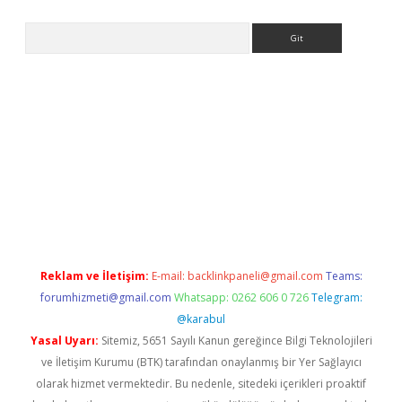
Arama
per.xyz/
Reklam ve İletişim:
E-mail:
backlinkpaneli@gmail.com
Teams:
forumhizmeti@gmail.com
Whatsapp: 0262 606 0 726
Telegram:
@karabul
Yasal Uyarı:
Sitemiz, 5651 Sayılı Kanun gereğince Bilgi Teknolojileri
ve İletişim Kurumu (BTK) tarafından onaylanmış bir Yer Sağlayıcı
olarak hizmet vermektedir. Bu nedenle, sitedeki içerikleri proaktif