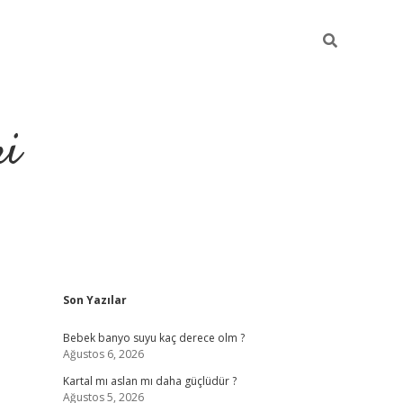
ri
Sidebar
Son Yazılar
su veren bahis siteleri
vdcasino
https://www.betexper.xyz/
Bebek banyo suyu kaç derece olm ?
Ağustos 6, 2026
Kartal mı aslan mı daha güçlüdür ?
Ağustos 5, 2026