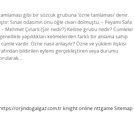
tamlaması gibi bir sözcük grubuna ‘özne tamlaması’ denir.
tır: Sınav odasının önü öğle civarı dolmuştu. – Peyami Safa
r. – Mehmet Çınarlı (Şiir nedir?) Kelime grubu nedir? Cümleler
enellikle yapıldıkları kelimelerden farklı bir anlama sahip
cümle vardır. Özne nasıl anlaşılır? Özne ve yüklem ilişkisi
arafından bildirilen eylemi gerçekleştiren veya durumu
sorularak…
https://orjindogalgaz.com.tr
knight online
nttgame
Sitemap