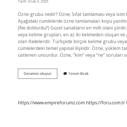
Tarih: Ocak 3, 2025
Özne grubu nedir? Özne; Sıfat tamlaması veya isim 
Aşağıdaki cümlelerde özne tamlamaları koyu yazılmış
(Ne doldurdu?) Güzel sanatların en milli olanı şiirdi
veya kelime grupları, en az iki kelimeden oluşan ve g
olan ifadelerdir. Türkçede birçok kelime grubu veya 
cümlelerdeki temel yapısal ilişkidir. Özne, yüklem t
üstlenen unsurdur. Özne, “kim” veya “ne” soruları 
Özne
Devamını okuyun
Yorum Bırak
Kelime
Grubu
Nedir
https://www.empireforumz.com
https://foru.com.tr