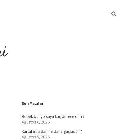
ri
Sidebar
Son Yazılar
nusu veren bahis siteleri
vdcasino
https://www.betexper.xyz
Bebek banyo suyu kaç derece olm ?
Ağustos 6, 2026
Kartal mı aslan mı daha güçlüdür ?
Ağustos 5, 2026