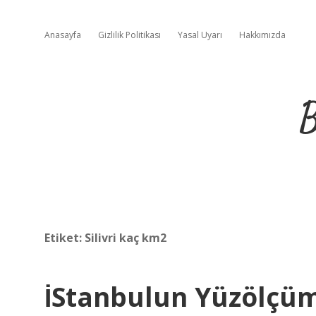
Anasayfa
Gizlilik Politikası
Yasal Uyarı
Hakkımızda
B
Etiket:
Silivri kaç km2
İStanbulun Yüzölçü