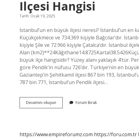
Ilçesi Hangisi
Tarih: Ocak 19, 2025
İstanbul’un en büyük ilçesi neresi? İstanbul’un en kal
Küçükçekmece ve 734.369 kişiyle Bağcılar’dır. İstanbul
kişiyle Şile ve 72.966 kişiyle Çatalca’dır. İstanbul 
Alan (km2)**24Kâğıthane14.8725Kartal38.5426Küç
büyük ilçe hangisidir? Yüzey alanı yaklaşık 4’tür. Pe
göre Pendik’in nüfusu 726’dır. Türkiye’nin en büyük 
Gaziantep’in Şehitkamil ilçesi 867 bin 193, İstanbul
787 bin 771, İstanbul’un Pendik ilçesi…
İStanbulun
Devamını okuyun
Yorum Bırak
Yüzölçümü
Olarak
En
Büyük
Ilçesi
https://www.empireforumz.com
https://foru.com.tr
Hangisi