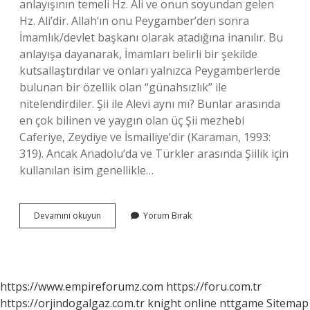
anlayışının temeli Hz. Ali ve onun soyundan gelen
Hz. Ali’dir. Allah’ın onu Peygamber’den sonra
İmamlık/devlet başkanı olarak atadığına inanılır. Bu
anlayışa dayanarak, İmamları belirli bir şekilde
kutsallaştırdılar ve onları yalnızca Peygamberlerde
bulunan bir özellik olan “günahsızlık” ile
nitelendirdiler. Şii ile Alevi aynı mı? Bunlar arasında
en çok bilinen ve yaygın olan üç Şii mezhebi
Caferiye, Zeydiye ve İsmailiye’dir (Karaman, 1993:
319). Ancak Anadolu’da ve Türkler arasında Şiilik için
kullanılan isim genellikle…
Şia
Devamını okuyun
Yorum Bırak
Mezhebi
Kime
Inanır
https://www.empireforumz.com
https://foru.com.tr
https://orjindogalgaz.com.tr
knight online
nttgame
Sitemap