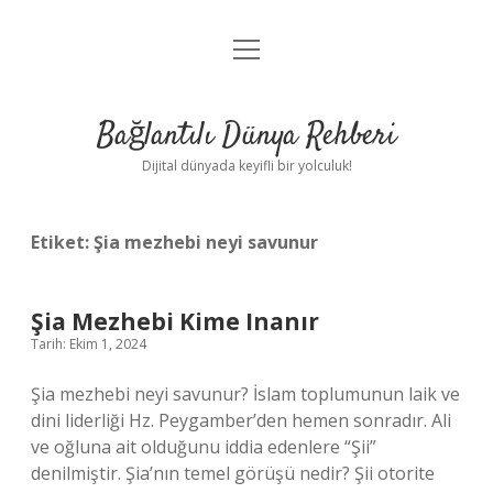
menüyü
Anasayfa
aç
Gizlilik Politikası
Bağlantılı Dünya Rehberi
Yasal Uyarı
Dijital dünyada keyifli bir yolculuk!
Hakkımızda
Etiket:
Şia mezhebi neyi savunur
Şia Mezhebi Kime Inanır
Tarih: Ekim 1, 2024
Şia mezhebi neyi savunur? İslam toplumunun laik ve
dini liderliği Hz. Peygamber’den hemen sonradır. Ali
ve oğluna ait olduğunu iddia edenlere “Şii”
denilmiştir. Şia’nın temel görüşü nedir? Şii otorite