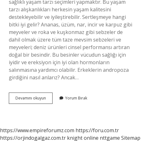
sağlıklı yaşam tarzı seçimleri yapmaktır. Bu yaşam
tarzı alışkanlıkları herkesin yaşam kalitesini
destekleyebilir ve iyileştirebilir. Sertleşmeye hangi
bitki iyi gelir? Ananas, üzüm, nar, incir ve karpuz gibi
meyveler ve roka ve kuşkonmaz gibi sebzeler de
dahil olmak üzere tüm taze mevsim sebzeleri ve
meyveleri; deniz ürünleri cinsel performansı artıran
doğal bir besindir. Bu besinler vücudun sağlığı için
iyidir ve ereksiyon için iyi olan hormonların
salınmasına yardımcı olabilir. Erkeklerin andropoza
girdiğini nasıl anlarız? Ancak…
Andropoza
Devamını okuyun
Yorum Bırak
Hangi
Bitki
Iyi
Gelir
https://www.empireforumz.com
https://foru.com.tr
https://orjindogalgaz.com.tr
knight online
nttgame
Sitemap