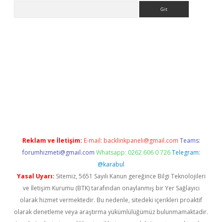
Arama
exper.xyz/
Reklam ve İletişim:
E-mail:
backlinkpaneli@gmail.com
Teams:
forumhizmeti@gmail.com
Whatsapp: 0262 606 0 726
Telegram:
@karabul
Yasal Uyarı:
Sitemiz, 5651 Sayılı Kanun gereğince Bilgi Teknolojileri
ve İletişim Kurumu (BTK) tarafından onaylanmış bir Yer Sağlayıcı
olarak hizmet vermektedir. Bu nedenle, sitedeki içerikleri proaktif
olarak denetleme veya araştırma yükümlülüğümüz bulunmamaktadır.