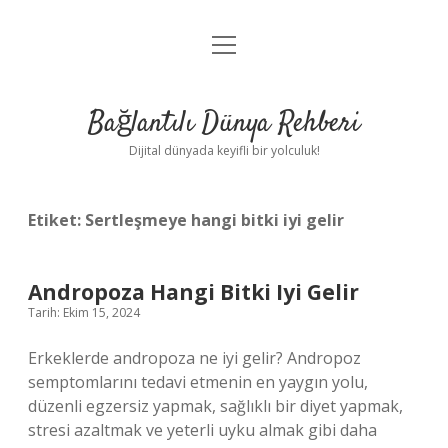
menüyü
Anasayfa
aç
Gizlilik Politikası
Bağlantılı Dünya Rehberi
Yasal Uyarı
Dijital dünyada keyifli bir yolculuk!
Hakkımızda
Etiket:
Sertleşmeye hangi bitki iyi gelir
Andropoza Hangi Bitki Iyi Gelir
Tarih: Ekim 15, 2024
Erkeklerde andropoza ne iyi gelir? Andropoz
semptomlarını tedavi etmenin en yaygın yolu,
düzenli egzersiz yapmak, sağlıklı bir diyet yapmak,
stresi azaltmak ve yeterli uyku almak gibi daha