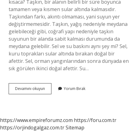
kısaca? Taşkın, bir alanın belirli bir süre boyunca
tamamen veya kısmen sular altında kalmasıdır.
Taşkından farkı, akıntı olmaması, yani suyun yer
değiştirmemesidir. Taşkın, yağış nedeniyle meydana
gelebileceği gibi, coğrafi yapı nedeniyle taşkın
suyunun bir alanda sabit kalması durumunda da
meydana gelebilir. Sel ve su baskını aynı şey mi? Sel,
kuru toprakları sular altında bırakan doğal bir
afettir. Sel, orman yangınlarından sonra dünyada en
sık görülen ikinci doğal afettir. Su…
Sel
Devamını okuyun
Yorum Bırak
Ve
Su
Taşkınları
Nedir
https://www.empireforumz.com
https://foru.com.tr
https://orjindogalgaz.com.tr
Sitemap