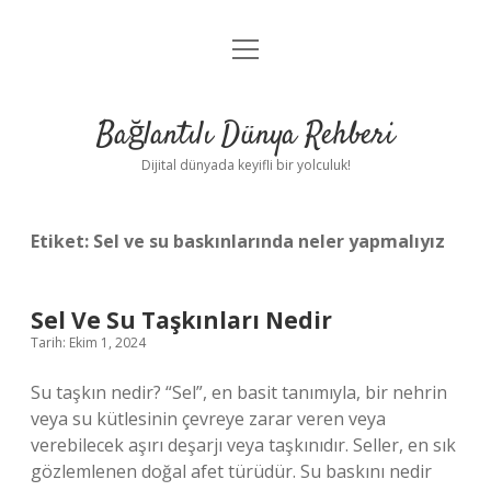
menüyü
Anasayfa
aç
Gizlilik Politikası
Bağlantılı Dünya Rehberi
Yasal Uyarı
Dijital dünyada keyifli bir yolculuk!
Hakkımızda
Etiket:
Sel ve su baskınlarında neler yapmalıyız
Sel Ve Su Taşkınları Nedir
Tarih: Ekim 1, 2024
Su taşkın nedir? “Sel”, en basit tanımıyla, bir nehrin
veya su kütlesinin çevreye zarar veren veya
verebilecek aşırı deşarjı veya taşkınıdır. Seller, en sık
gözlemlenen doğal afet türüdür. Su baskını nedir