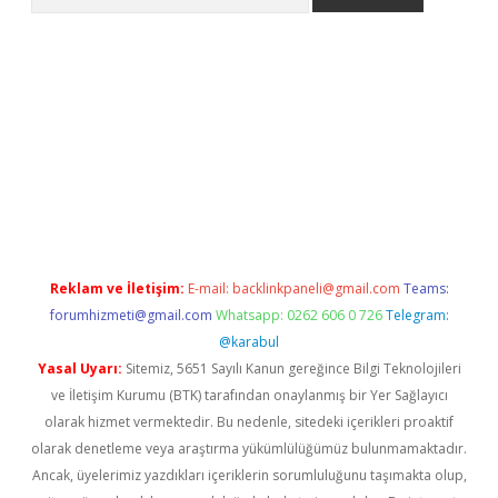
per.xyz/
Reklam ve İletişim:
E-mail:
backlinkpaneli@gmail.com
Teams:
forumhizmeti@gmail.com
Whatsapp: 0262 606 0 726
Telegram:
@karabul
Yasal Uyarı:
Sitemiz, 5651 Sayılı Kanun gereğince Bilgi Teknolojileri
ve İletişim Kurumu (BTK) tarafından onaylanmış bir Yer Sağlayıcı
olarak hizmet vermektedir. Bu nedenle, sitedeki içerikleri proaktif
olarak denetleme veya araştırma yükümlülüğümüz bulunmamaktadır.
Ancak, üyelerimiz yazdıkları içeriklerin sorumluluğunu taşımakta olup,