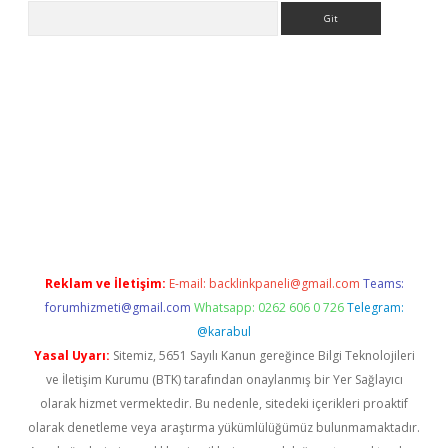
Arama
per.xyz/
Reklam ve İletişim:
E-mail:
backlinkpaneli@gmail.com
Teams:
forumhizmeti@gmail.com
Whatsapp: 0262 606 0 726
Telegram:
@karabul
Yasal Uyarı:
Sitemiz, 5651 Sayılı Kanun gereğince Bilgi Teknolojileri
ve İletişim Kurumu (BTK) tarafından onaylanmış bir Yer Sağlayıcı
olarak hizmet vermektedir. Bu nedenle, sitedeki içerikleri proaktif
olarak denetleme veya araştırma yükümlülüğümüz bulunmamaktadır.