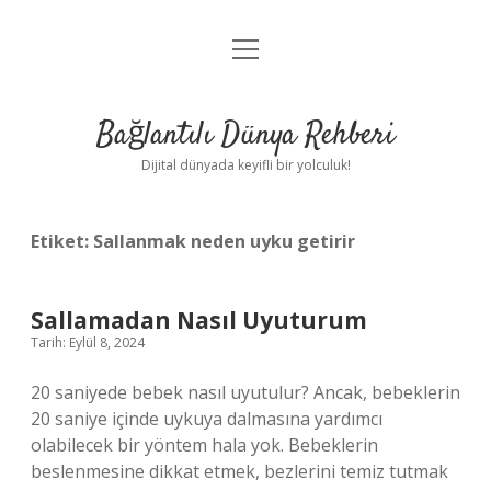
menüyü
Anasayfa
aç
Gizlilik Politikası
Bağlantılı Dünya Rehberi
Yasal Uyarı
Dijital dünyada keyifli bir yolculuk!
Hakkımızda
Etiket:
Sallanmak neden uyku getirir
Sallamadan Nasıl Uyuturum
Tarih: Eylül 8, 2024
20 saniyede bebek nasıl uyutulur? Ancak, bebeklerin
20 saniye içinde uykuya dalmasına yardımcı
olabilecek bir yöntem hala yok. Bebeklerin
beslenmesine dikkat etmek, bezlerini temiz tutmak