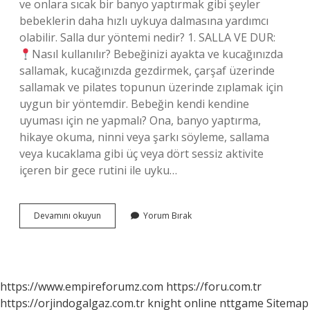
ve onlara sıcak bir banyo yaptırmak gibi şeyler
bebeklerin daha hızlı uykuya dalmasına yardımcı
olabilir. Salla dur yöntemi nedir? 1. SALLA VE DUR:
Nasıl kullanılır? Bebeğinizi ayakta ve kucağınızda
sallamak, kucağınızda gezdirmek, çarşaf üzerinde
sallamak ve pilates topunun üzerinde zıplamak için
uygun bir yöntemdir. Bebeğin kendi kendine
uyuması için ne yapmalı? Ona, banyo yaptırma,
hikaye okuma, ninni veya şarkı söyleme, sallama
veya kucaklama gibi üç veya dört sessiz aktivite
içeren bir gece rutini ile uyku…
Sallamadan
Devamını okuyun
Yorum Bırak
Nasıl
Uyuturum
https://www.empireforumz.com
https://foru.com.tr
https://orjindogalgaz.com.tr
knight online
nttgame
Sitemap