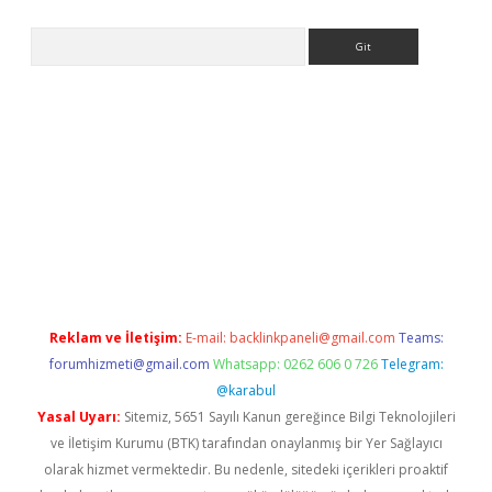
Arama
per.xyz/
Reklam ve İletişim:
E-mail:
backlinkpaneli@gmail.com
Teams:
forumhizmeti@gmail.com
Whatsapp: 0262 606 0 726
Telegram:
@karabul
Yasal Uyarı:
Sitemiz, 5651 Sayılı Kanun gereğince Bilgi Teknolojileri
ve İletişim Kurumu (BTK) tarafından onaylanmış bir Yer Sağlayıcı
olarak hizmet vermektedir. Bu nedenle, sitedeki içerikleri proaktif