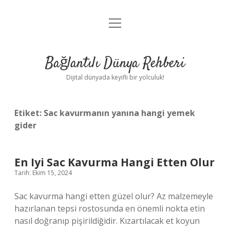
menüyü
Anasayfa
aç
Gizlilik Politikası
Bağlantılı Dünya Rehberi
Yasal Uyarı
Dijital dünyada keyifli bir yolculuk!
Hakkımızda
Etiket:
Sac kavurmanın yanına hangi yemek
gider
En Iyi Sac Kavurma Hangi Etten Olur
Tarih: Ekim 15, 2024
Sac kavurma hangi etten güzel olur? Az malzemeyle
hazırlanan tepsi rostosunda en önemli nokta etin
nasıl doğranıp pişirildiğidir. Kızartılacak et koyun