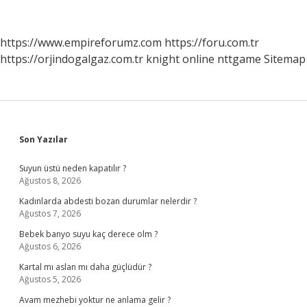
Boğulmak
Ne
Anlama
https://www.empireforumz.com
https://foru.com.tr
Gelir
https://orjindogalgaz.com.tr
knight online
nttgame
Sitemap
Sidebar
Son Yazılar
Suyun üstü neden kapatılır ?
Ağustos 8, 2026
Kadınlarda abdesti bozan durumlar nelerdir ?
Ağustos 7, 2026
Bebek banyo suyu kaç derece olm ?
Ağustos 6, 2026
Kartal mı aslan mı daha güçlüdür ?
Ağustos 5, 2026
Avam mezhebi yoktur ne anlama gelir ?