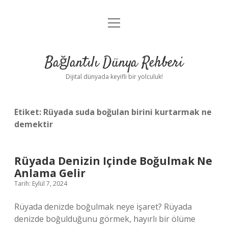
menüyü
Anasayfa
aç
Gizlilik Politikası
Bağlantılı Dünya Rehberi
Yasal Uyarı
Dijital dünyada keyifli bir yolculuk!
Hakkımızda
Etiket:
Rüyada suda boğulan birini kurtarmak ne
demektir
Rüyada Denizin Içinde Boğulmak Ne
Anlama Gelir
Tarih: Eylül 7, 2024
Rüyada denizde boğulmak neye işaret? Rüyada
denizde boğulduğunu görmek, hayırlı bir ölüme