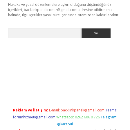
Hukuka ve yasal düzenlemelere aykırı olduğunu düşündüğünüz
içerikleri,
backlinkpanelicomtr@gmail.com
adresine bildirmeniz
halinde, ilgili içerikler yasal süre içerisinde sitemizden kaldırılacaktır.
Arama
per.xyz/
Reklam ve İletişim:
E-mail:
backlinkpaneli@gmail.com
Teams:
forumhizmeti@gmail.com
Whatsapp: 0262 606 0 726
Telegram:
@karabul