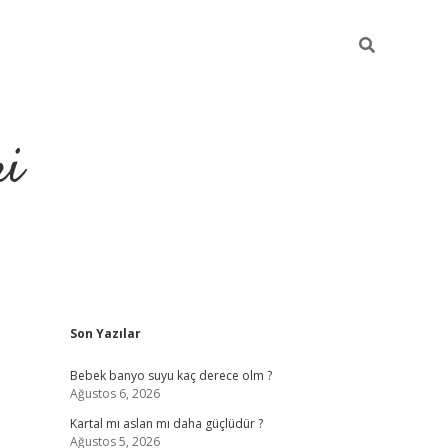
ri
Sidebar
Son Yazılar
su veren bahis siteleri
vdcasino
https://www.betexper.xyz/
Bebek banyo suyu kaç derece olm ?
Ağustos 6, 2026
Kartal mı aslan mı daha güçlüdür ?
Ağustos 5, 2026