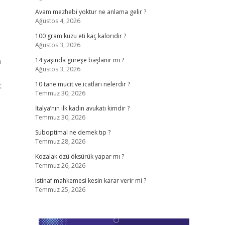
Avam mezhebi yoktur ne anlama gelir ?
Ağustos 4, 2026
100 gram kuzu eti kaç kaloridir ?
Ağustos 3, 2026
n
14 yaşında güreşe başlanır mı ?
Ağustos 3, 2026
t
10 tane mucit ve icatları nelerdir ?
Temmuz 30, 2026
İtalya’nın ilk kadın avukatı kimdir ?
Temmuz 30, 2026
Suboptimal ne demek tıp ?
Temmuz 28, 2026
Kozalak özü öksürük yapar mı ?
Temmuz 26, 2026
Istinaf mahkemesi kesin karar verir mi ?
Temmuz 25, 2026