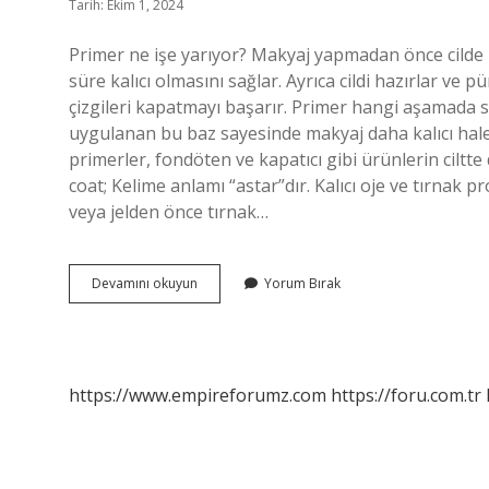
Tarih: Ekim 1, 2024
Primer ne işe yarıyor? Makyaj yapmadan önce cilde 
süre kalıcı olmasını sağlar. Ayrıca cildi hazırlar ve p
çizgileri kapatmayı başarır. Primer hangi aşamada 
uygulanan bu baz sayesinde makyaj daha kalıcı hal
primerler, fondöten ve kapatıcı gibi ürünlerin cilt
coat; Kelime anlamı “astar”dır. Kalıcı oje ve tırnak
veya jelden önce tırnak…
Göz
Devamını okuyun
Yorum Bırak
Primer
Nedir
https://www.empireforumz.com
https://foru.com.tr