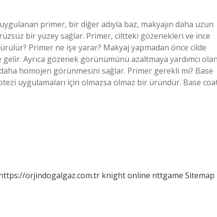
uygulanan primer, bir diğer adıyla baz, makyajın daha uzun
ürüzsüz bir yüzey sağlar. Primer, ciltteki gözenekleri ve ince
sürülür? Primer ne işe yarar? Makyaj yapmadan önce cilde
e gelir. Ayrıca gözenek görünümünü azaltmaya yardımcı ola
te daha homojen görünmesini sağlar. Primer gerekli mi? Base
 protezi uygulamaları için olmazsa olmaz bir üründür. Base coa
https://orjindogalgaz.com.tr
knight online
nttgame
Sitemap