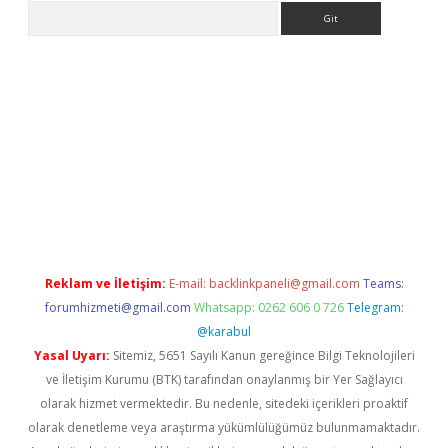
Arama
per.xyz/
Reklam ve İletişim:
E-mail:
backlinkpaneli@gmail.com
Teams:
forumhizmeti@gmail.com
Whatsapp: 0262 606 0 726
Telegram:
@karabul
Yasal Uyarı:
Sitemiz, 5651 Sayılı Kanun gereğince Bilgi Teknolojileri
ve İletişim Kurumu (BTK) tarafından onaylanmış bir Yer Sağlayıcı
olarak hizmet vermektedir. Bu nedenle, sitedeki içerikleri proaktif
olarak denetleme veya araştırma yükümlülüğümüz bulunmamaktadır.