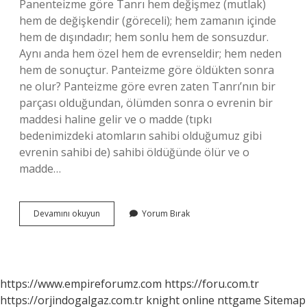
Panenteizme göre Tanrı hem değişmez (mutlak)
hem de değişkendir (göreceli); hem zamanın içinde
hem de dışındadır; hem sonlu hem de sonsuzdur.
Aynı anda hem özel hem de evrenseldir; hem neden
hem de sonuçtur. Panteizme göre öldükten sonra
ne olur? Panteizme göre evren zaten Tanrı’nın bir
parçası olduğundan, ölümden sonra o evrenin bir
maddesi haline gelir ve o madde (tıpkı
bedenimizdeki atomların sahibi olduğumuz gibi
evrenin sahibi de) sahibi öldüğünde ölür ve o
madde…
Panteistler
Devamını okuyun
Yorum Bırak
Neye
Inanır
https://www.empireforumz.com
https://foru.com.tr
https://orjindogalgaz.com.tr
knight online
nttgame
Sitemap