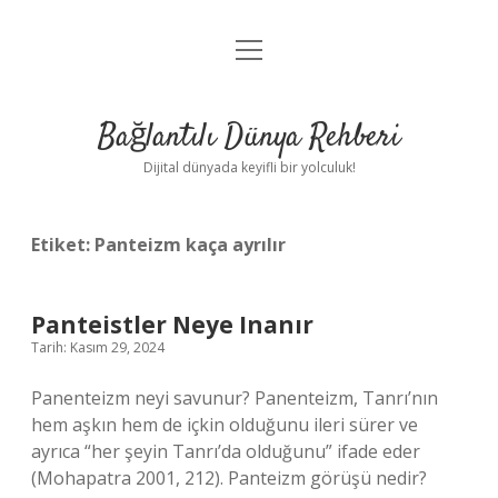
menüyü
Anasayfa
aç
Gizlilik Politikası
Bağlantılı Dünya Rehberi
Yasal Uyarı
Dijital dünyada keyifli bir yolculuk!
Hakkımızda
Etiket:
Panteizm kaça ayrılır
Panteistler Neye Inanır
Tarih: Kasım 29, 2024
Panenteizm neyi savunur? Panenteizm, Tanrı’nın
hem aşkın hem de içkin olduğunu ileri sürer ve
ayrıca “her şeyin Tanrı’da olduğunu” ifade eder
(Mohapatra 2001, 212). Panteizm görüşü nedir?