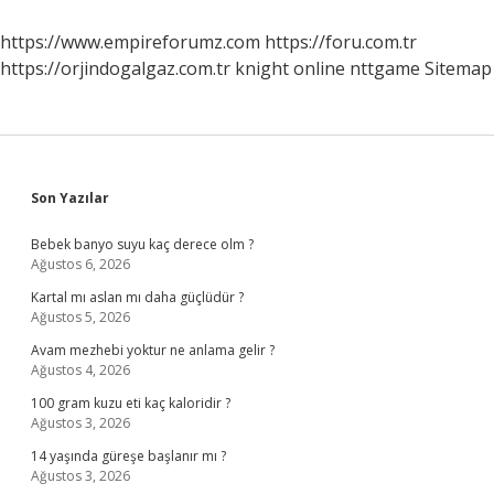
https://www.empireforumz.com
https://foru.com.tr
https://orjindogalgaz.com.tr
knight online
nttgame
Sitemap
Sidebar
Son Yazılar
Bebek banyo suyu kaç derece olm ?
Ağustos 6, 2026
Kartal mı aslan mı daha güçlüdür ?
Ağustos 5, 2026
Avam mezhebi yoktur ne anlama gelir ?
Ağustos 4, 2026
100 gram kuzu eti kaç kaloridir ?
Ağustos 3, 2026
14 yaşında güreşe başlanır mı ?
Ağustos 3, 2026