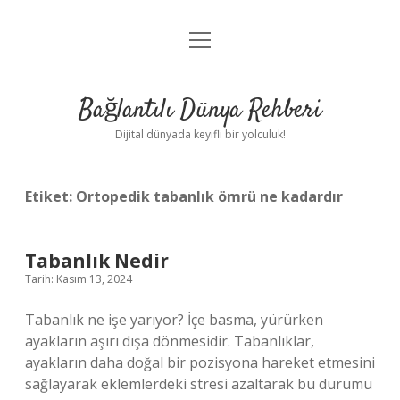
menüyü
Anasayfa
aç
Gizlilik Politikası
Bağlantılı Dünya Rehberi
Yasal Uyarı
Dijital dünyada keyifli bir yolculuk!
Hakkımızda
Etiket:
Ortopedik tabanlık ömrü ne kadardır
Tabanlık Nedir
Tarih: Kasım 13, 2024
Tabanlık ne işe yarıyor? İçe basma, yürürken
ayakların aşırı dışa dönmesidir. Tabanlıklar,
ayakların daha doğal bir pozisyona hareket etmesini
sağlayarak eklemlerdeki stresi azaltarak bu durumu