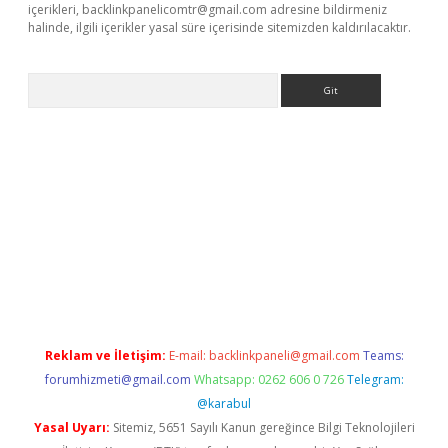
içerikleri,
backlinkpanelicomtr@gmail.com
adresine bildirmeniz
halinde, ilgili içerikler yasal süre içerisinde sitemizden kaldırılacaktır.
Arama
er.xyz/
Reklam ve İletişim:
E-mail:
backlinkpaneli@gmail.com
Teams:
forumhizmeti@gmail.com
Whatsapp: 0262 606 0 726
Telegram:
@karabul
Yasal Uyarı:
Sitemiz, 5651 Sayılı Kanun gereğince Bilgi Teknolojileri