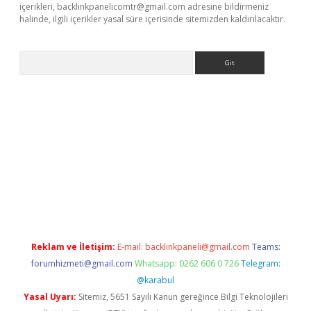
içerikleri,
backlinkpanelicomtr@gmail.com
adresine bildirmeniz
halinde, ilgili içerikler yasal süre içerisinde sitemizden kaldırılacaktır.
Arama
per.xyz/
Reklam ve İletişim:
E-mail:
backlinkpaneli@gmail.com
Teams:
forumhizmeti@gmail.com
Whatsapp: 0262 606 0 726
Telegram:
@karabul
Yasal Uyarı:
Sitemiz, 5651 Sayılı Kanun gereğince Bilgi Teknolojileri