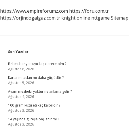
Kestane
Arasındaki
https://www.empireforumz.com
https://foru.com.tr
Fark
https://orjindogalgaz.com.tr
knight online
nttgame
Sitemap
Nedir
Sidebar
Son Yazılar
Bebek banyo suyu kaç derece olm ?
Ağustos 6, 2026
Kartal mı aslan mı daha güçlüdür ?
Ağustos 5, 2026
Avam mezhebi yoktur ne anlama gelir ?
Ağustos 4, 2026
100 gram kuzu eti kaç kaloridir ?
Ağustos 3, 2026
14 yaşında güreşe başlanır mı ?
Ağustos 3, 2026