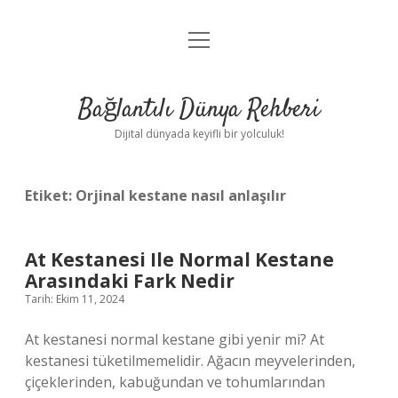
menüyü
Anasayfa
aç
Gizlilik Politikası
Bağlantılı Dünya Rehberi
Yasal Uyarı
Dijital dünyada keyifli bir yolculuk!
Hakkımızda
Etiket:
Orjinal kestane nasıl anlaşılır
At Kestanesi Ile Normal Kestane
Arasındaki Fark Nedir
Tarih: Ekim 11, 2024
At kestanesi normal kestane gibi yenir mi? At
kestanesi tüketilmemelidir. Ağacın meyvelerinden,
çiçeklerinden, kabuğundan ve tohumlarından