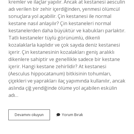
kremler ve ilaçlar yapılır. Ancak at kestanesi aesculin
adı verilen bir zehir içerdiğinden, yenmesi ölümcül
sonuçlara yol açabilir. Çin kestanesi ile normal
kestane nasıl anlaşılır? Çin kestaneleri normal
kestanelerden daha büyüktür ve kabukları parlaktır.
Tatlı kestaneler tüylü görünümlü, dikenli
kozalaklarla kaplıdır ve çok sayıda deniz kestanesi
içerir. Çin kestanesinin kozalakları geniş aralıklı
dikenlere sahiptir ve genellikle sadece bir kestane
içerir. Hangi kestane zehirlidir? At kestanesi
(Aesculus hippocatanum) bitkisinin tohumları,
çiçekleri ve yaprakları ilaç yapımında kullanılır, ancak
aslında çiğ yendiğinde ölüme yol açabilen eskülin
adı…
At
Devamını okuyun
Yorum Bırak
Kestanesi
Ile
Normal