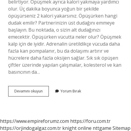
belirtiyor. Öpüşmek ayrıca kalori yakmaya yardımcı
olur. Üç dakika boyunca yoğun bir şekilde
öpüşürseniz 2 kalori yakarsınız. Öpüşürken hangi
dudak emilir? Partnerinizin üst dudağını emmeye
başlayın. Bu noktada, o sizin alt dudağınızı
emecektir. Öpüşürken vücutta neler olur? Öpüşmek
kalp için de iyidir. Adrenalin üretildikçe vücuda daha
fazla kan pompalanır, bu da dolaşımı artırır ve
hücrelere daha fazla oksijen sağlar. Sık sık öpüşen
çiftler üzerinde yapılan çalışmalar, kolesterol ve kan
basıncının da…
Dudaktan
Devamını okuyun
Yorum Bırak
Öpüşmek
Ne
Hissettirir
https://www.empireforumz.com
https://foru.com.tr
https://orjindogalgaz.com.tr
knight online
nttgame
Sitemap