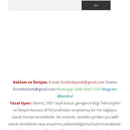
Arama
per.xyz/
Reklam ve İletişim:
E-mail:
backlinkpaneli@gmail.com
Teams:
forumhizmeti@gmail.com
Whatsapp: 0262 606 0 726
Telegram:
@karabul
Yasal Uyarı:
Sitemiz, 5651 Sayılı Kanun gereğince Bilgi Teknolojileri
ve İletişim Kurumu (BTK) tarafından onaylanmış bir Yer Sağlayıcı
olarak hizmet vermektedir. Bu nedenle, sitedeki içerikleri proaktif
olarak denetleme veya araştırma yükümlülüğümüz bulunmamaktadır.