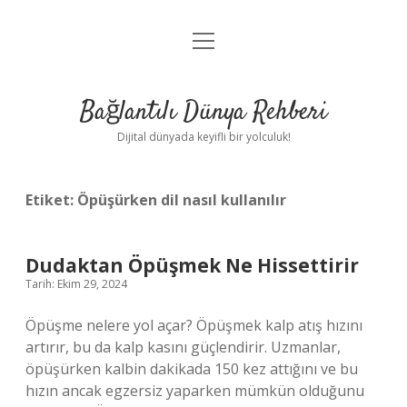
menüyü
Anasayfa
aç
Gizlilik Politikası
Bağlantılı Dünya Rehberi
Yasal Uyarı
Dijital dünyada keyifli bir yolculuk!
Hakkımızda
Etiket:
Öpüşürken dil nasıl kullanılır
Dudaktan Öpüşmek Ne Hissettirir
Tarih: Ekim 29, 2024
Öpüşme nelere yol açar? Öpüşmek kalp atış hızını
artırır, bu da kalp kasını güçlendirir. Uzmanlar,
öpüşürken kalbin dakikada 150 kez attığını ve bu
hızın ancak egzersiz yaparken mümkün olduğunu