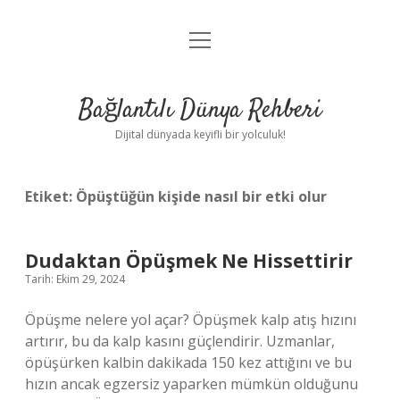
menüyü
Anasayfa
aç
Gizlilik Politikası
Bağlantılı Dünya Rehberi
Yasal Uyarı
Dijital dünyada keyifli bir yolculuk!
Hakkımızda
Etiket:
Öpüştüğün kişide nasıl bir etki olur
Dudaktan Öpüşmek Ne Hissettirir
Tarih: Ekim 29, 2024
Öpüşme nelere yol açar? Öpüşmek kalp atış hızını
artırır, bu da kalp kasını güçlendirir. Uzmanlar,
öpüşürken kalbin dakikada 150 kez attığını ve bu
hızın ancak egzersiz yaparken mümkün olduğunu