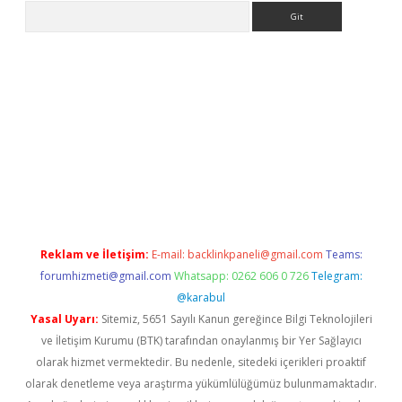
Arama
per.xyz/
Reklam ve İletişim:
E-mail:
backlinkpaneli@gmail.com
Teams:
forumhizmeti@gmail.com
Whatsapp: 0262 606 0 726
Telegram:
@karabul
Yasal Uyarı:
Sitemiz, 5651 Sayılı Kanun gereğince Bilgi Teknolojileri
ve İletişim Kurumu (BTK) tarafından onaylanmış bir Yer Sağlayıcı
olarak hizmet vermektedir. Bu nedenle, sitedeki içerikleri proaktif
olarak denetleme veya araştırma yükümlülüğümüz bulunmamaktadır.