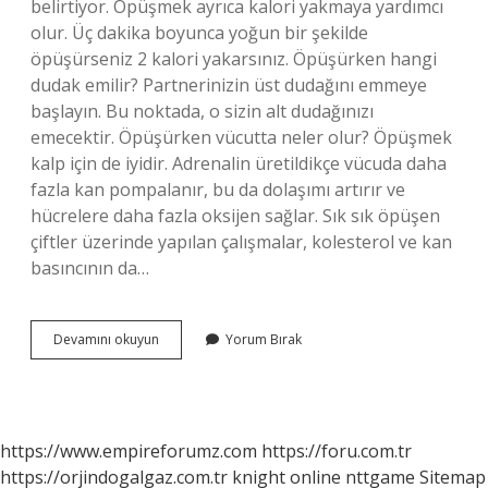
belirtiyor. Öpüşmek ayrıca kalori yakmaya yardımcı
olur. Üç dakika boyunca yoğun bir şekilde
öpüşürseniz 2 kalori yakarsınız. Öpüşürken hangi
dudak emilir? Partnerinizin üst dudağını emmeye
başlayın. Bu noktada, o sizin alt dudağınızı
emecektir. Öpüşürken vücutta neler olur? Öpüşmek
kalp için de iyidir. Adrenalin üretildikçe vücuda daha
fazla kan pompalanır, bu da dolaşımı artırır ve
hücrelere daha fazla oksijen sağlar. Sık sık öpüşen
çiftler üzerinde yapılan çalışmalar, kolesterol ve kan
basıncının da…
Dudaktan
Devamını okuyun
Yorum Bırak
Öpüşmek
Ne
Hissettirir
https://www.empireforumz.com
https://foru.com.tr
https://orjindogalgaz.com.tr
knight online
nttgame
Sitemap